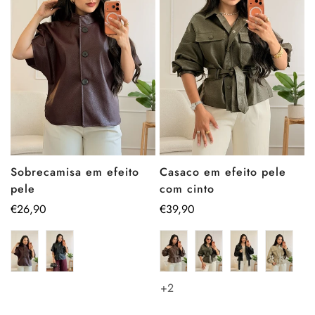
Sobrecamisa em efeito
Casaco em efeito pele
pele
com cinto
Preço
€26,90
Preço
€39,90
regular
regular
+2