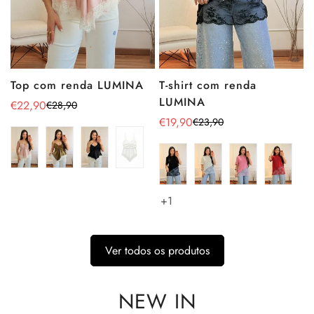
Top com renda LUMINA
T-shirt com renda
LUMINA
€22,90
€28,90
Preço
Preço
€19,90
€23,90
de
regular
Preço
Preço
venda
de
regular
venda
+1
Ver todos os produtos
NEW IN