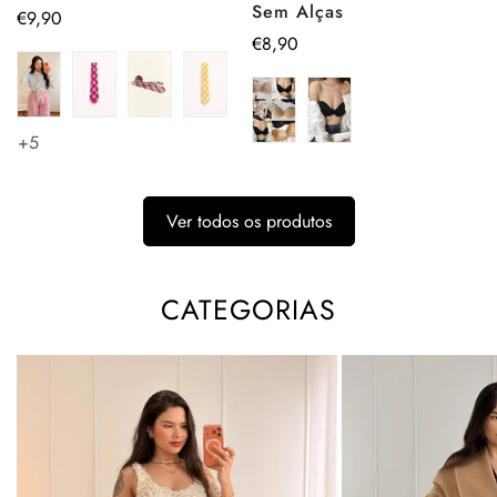
Sem Alças
Preço
€9,90
Preço
€8,90
regular
regular
+5
Ver todos os produtos
CATEGORIAS