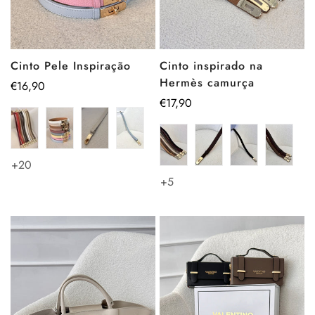
Cinto Pele Inspiração
Cinto inspirado na
Hermès camurça
Preço
€16,90
regular
Preço
€17,90
regular
+20
+5