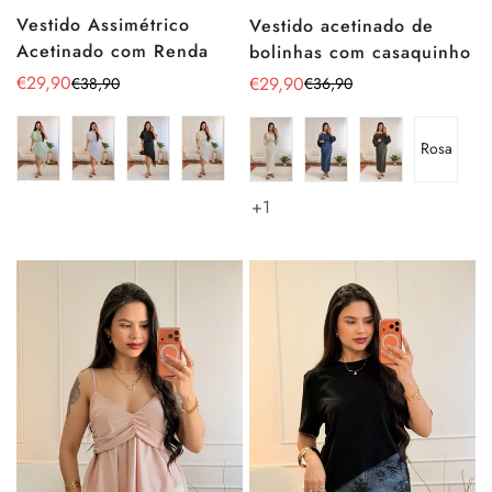
Vestido Assimétrico
Vestido acetinado de
Acetinado com Renda
bolinhas com casaquinho
€29,90
€29,90
€38,90
€36,90
Preço
Preço
Preço
Preço
de
regular
de
regular
venda
venda
Rosa
+1