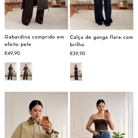
Gabardina comprido em
Calça de ganga flare com
efeito pele
brilho
Preço
€49,90
Preço
€39,90
regular
regular