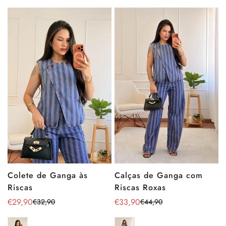
Calças de Ganga com
Colete de Ganga às
Riscas Roxas
Riscas
€33,90
€29,90
€44,90
€32,90
Preço
Preço
Preço
Preço
de
regular
de
regular