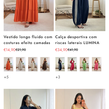
Vestido longo fluido com
Calça desportiva com
costuras efeito camadas
riscas laterais LUMINA
€14,90
€34,90
€21,90
€41,90
Preço
Preço
Preço
Preço
de
regular
de
regular
venda
venda
+5
+3