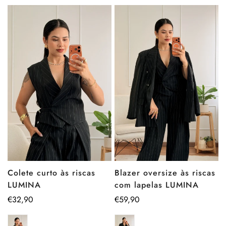
Blazer oversize às riscas
Colete curto às riscas
com lapelas LUMINA
LUMINA
Preço
€59,90
Preço
€32,90
regular
regular