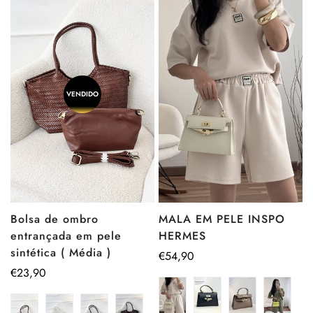
VENDIDO
Bolsa de ombro
MALA EM PELE INSPO
entrançada em pele
HERMES
sintética ( Média )
Preço
€54,90
Preço
€23,90
regular
regular