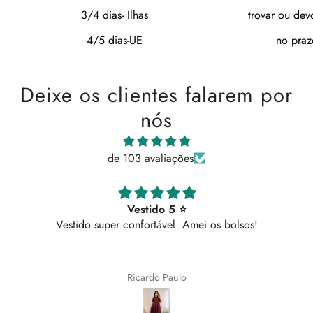
3/4 dias- Ilhas
trovar ou dev
4/5 dias-UE
no praz
Deixe os clientes falarem por
nós
de 103 avaliações
Vestido 5 ⭐
Vestido super confortável. Amei os bolsos!
Ricardo Paulo