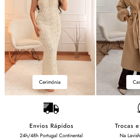
Casacos
Bodys
Casacos
B
Envios Rápidos
Trocas 
24h/48h Portugal Continental
Na Lavis