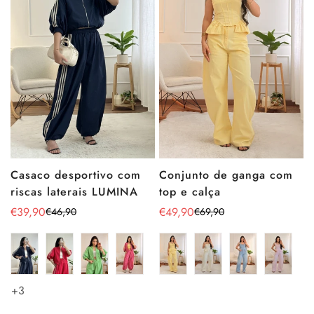
Conjunto de ganga com
Casaco desportivo com
top e calça
riscas laterais LUMINA
€49,90
€39,90
€69,90
€46,90
Preço
Preço
Preço
Preço
de
regular
de
regular
venda
venda
+3