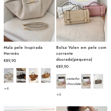
Mala pele Inspirada
Bolsa Valen em pele com
Hermès
corrente
dourada(pequena)
Preço
€89,90
regular
Preço
€89,90
regular
castanho
chocolate
+4
+6