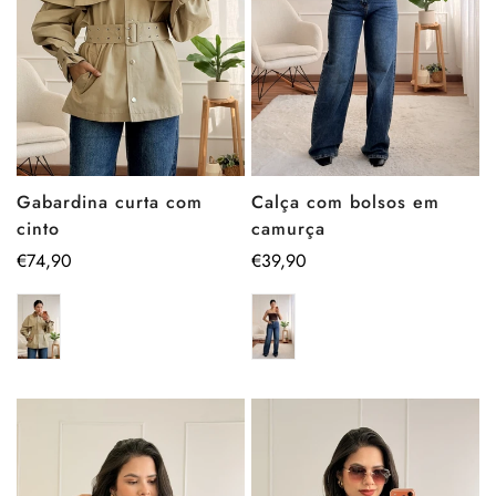
Calça com bolsos em
Gabardina curta com
camurça
cinto
Preço
€39,90
Preço
€74,90
regular
regular