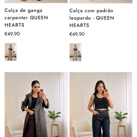
Calça de ganga
Calça com padrão
carpenter QUEEN
leopardo - QUEEN
HEARTS
HEARTS
Preço
€49,90
Preço
€49,90
regular
regular