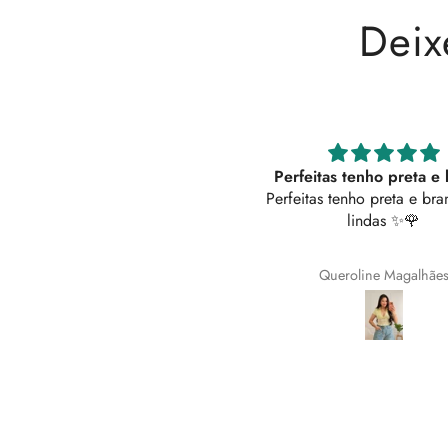
Deix
Perfeitas tenho preta e branca
Vestido 5 ⭐
Perfeitas tenho preta e branca, são
Vestido super confortáv
lindas ✨️🌹
bolsos!
Queroline Magalhães
Ricardo Paulo