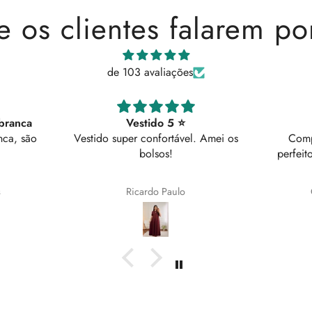
e os clientes falarem po
de 103 avaliações
Comprei o preto
el. Amei os
Comprei o preto, ficou lindo
perfeito para qualquer ocasião ✨️
🌹
Queroline Magalhães