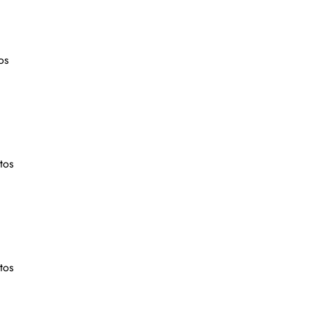
os
tos
tos