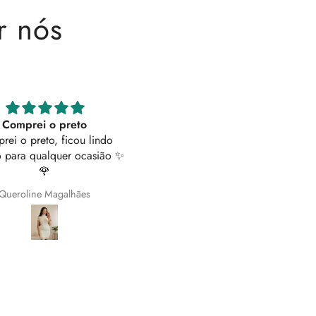
r nós
Macacão LUMINA
Maravilhosas
TOP 😍😍😍
As calças são lindíssimas! D
brilhantes em simultâneo c
botões laterais que podem
abertos conforme pretende
Paula Santos
Joana
fazem estas calças diferent
elegantes.