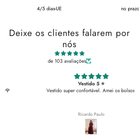
4/5 dias-UE
no prazo
Deixe os clientes falarem por
nós
de 103 avaliações
Vestido 5 ⭐
Vestido super confortável. Amei os bolsos!
Ricardo Paulo