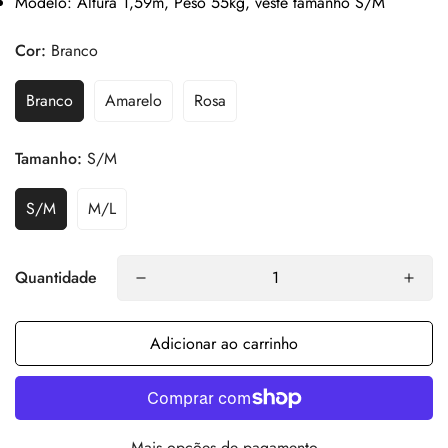
Modelo
: Altura 1,59m, Peso 55kg, veste tamanho S/M
Cor:
Branco
Branco
Amarelo
Rosa
Tamanho:
S/M
S/M
M/L
Quantidade
Adicionar ao carrinho
Mais opções de pagamento