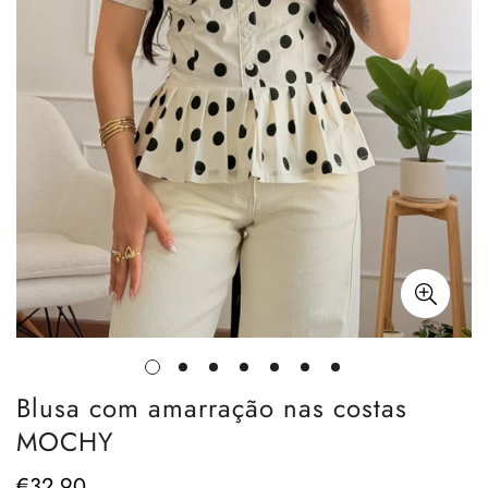
Blusa com amarração nas costas
MOCHY
€32,90
Preço