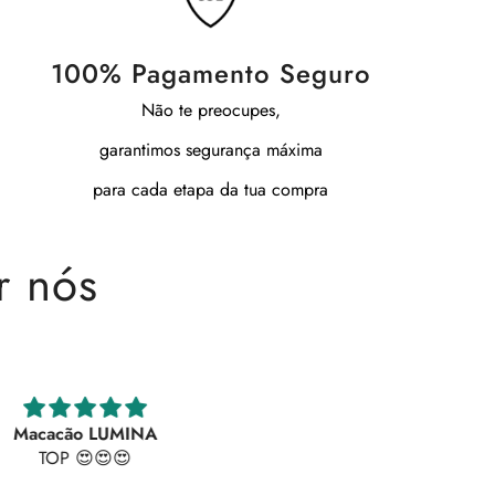
100% Pagamento Seguro
Não te preocupes,
garantimos segurança máxima
para cada etapa da tua compra
r nós
Macacão LUMINA
Maravilhosas
TOP 😍😍😍
As calças são lindíssimas! Deta
brilhantes em simultâneo com 