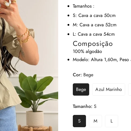
Tamanhos
:
S: Cava a cava 50cm
M: Cava a cava 52cm
L: Cava a cava 54cm
Composição
100% algodão
Modelo
: Altura 1,60m, Peso
Cor:
Bege
Bege
Azul Marinho
Tamanho:
S
S
M
L