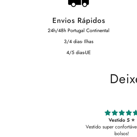
Envios Rápidos
24h/48h Portugal Continental
3/4 dias- Ilhas
4/5 dias-UE
Deix
erfeitas tenho preta e branca
Vestido 5 ⭐
feitas tenho preta e branca, são
Vestido super confortável.
lindas ✨️🌹
bolsos!