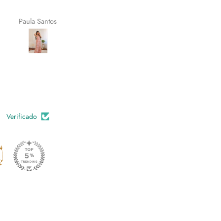
botões laterais que podem se
abertos conforme pretendemo
Paula Santos
Joana
fazem estas calças diferentes
elegantes.
Verificado