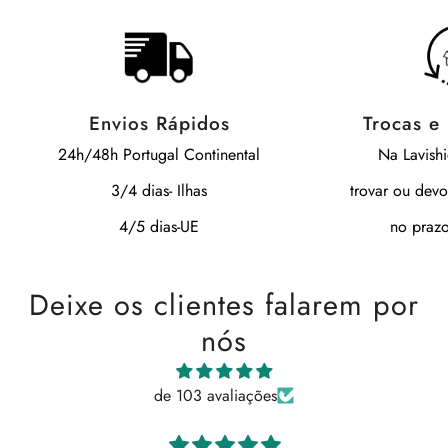
Envios Rápidos
Trocas e
24h/48h Portugal Continental
Na Lavish
3/4 dias- Ilhas
trovar ou devo
4/5 dias-UE
no prazo
Deixe os clientes falarem por
nós
de 103 avaliações