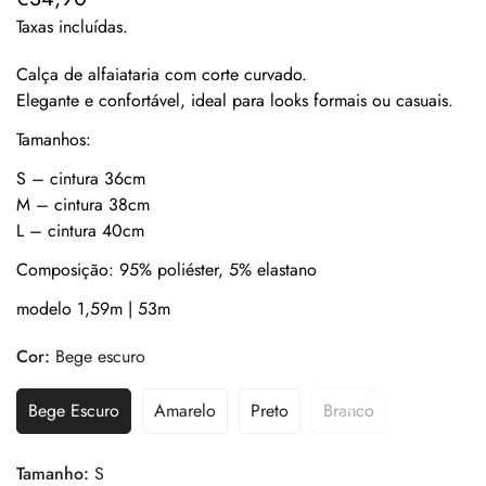
regular
Taxas incluídas.
Calça de alfaiataria com corte curvado.
Elegante e confortável, ideal para looks formais ou casuais.
Tamanhos:
S – cintura 36cm
M – cintura 38cm
L – cintura 40cm
Composição: 95% poliéster, 5% elastano
modelo 1,59m | 53m
Cor:
Bege escuro
Bege Escuro
Amarelo
Preto
Branco
Tamanho:
S