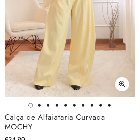
Calça de Alfaiataria Curvada
MOCHY
€34,90
Preço