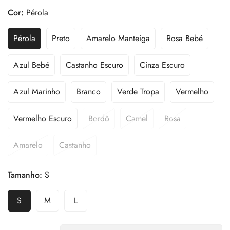
Cor:
Pérola
Pérola
Preto
Amarelo Manteiga
Rosa Bebé
Azul Bebé
Castanho Escuro
Cinza Escuro
Azul Marinho
Branco
Verde Tropa
Vermelho
Vermelho Escuro
Bordô
Camel
Rosa
Amarelo
Castanho
Tamanho:
S
S
M
L