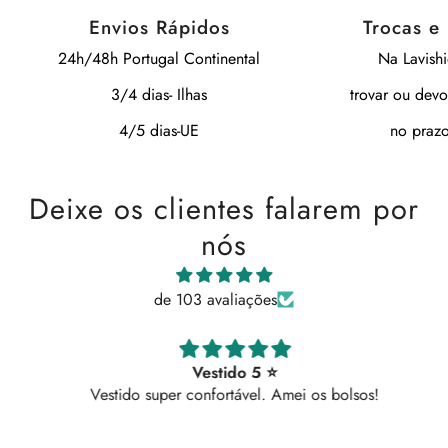
Envios Rápidos
Trocas e
24h/48h Portugal Continental
Na Lavish
3/4 dias- Ilhas
trovar ou devo
4/5 dias-UE
no prazo
Deixe os clientes falarem por
nós
de 103 avaliações
Vestido 5 ⭐
Vestido super confortável. Amei os bolsos!