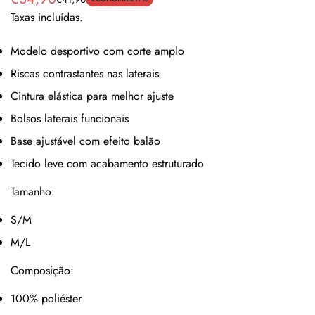
Preço
Preço
Taxas incluídas.
de
regular
venda
Modelo desportivo com corte amplo
Riscas contrastantes nas laterais
Cintura elástica para melhor ajuste
Bolsos laterais funcionais
Base ajustável com efeito balão
Tecido leve com acabamento estruturado
Tamanho:
S/M
M/L
Composição:
100% poliéster