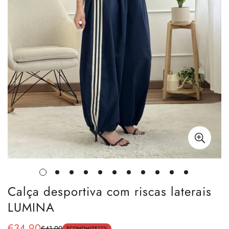
Calça desportiva com riscas laterais
LUMINA
€34,90
€41,90
ECONOMIZE
17%