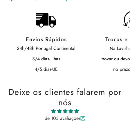
Envios Rápidos
Trocas e
24h/48h Portugal Continental
Na Lavish
3/4 dias- Ilhas
trovar ou devo
4/5 dias-UE
no prazo
Deixe os clientes falarem por
nós
de 103 avaliações