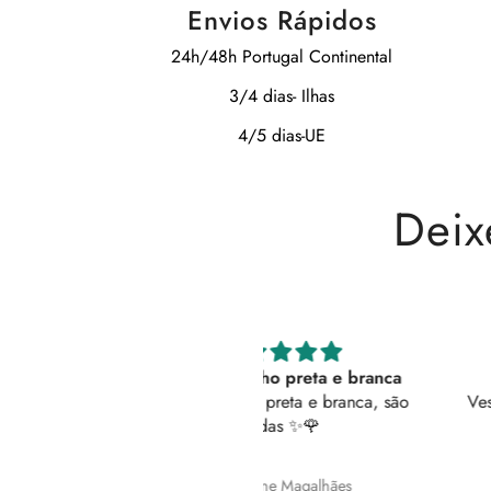
Envios Rápidos
24h/48h Portugal Continental
3/4 dias- Ilhas
4/5 dias-UE
Deix
erfeitas tenho preta e branca
Vestido 5 ⭐
feitas tenho preta e branca, são
Vestido super confortável.
lindas ✨️🌹
bolsos!
Queroline Magalhães
Ricardo Paulo