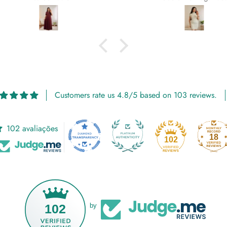
Customers rate us 4.8/5 based on 103 reviews.
102 avaliações
18
102
102
by