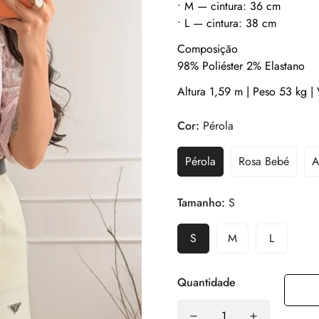
• M — cintura: 36 cm
• L — cintura: 38 cm
Composição
98% Poliéster 2% Elastano
Altura 1,59 m | Peso 53 kg |
Cor:
Pérola
Pérola
Rosa Bebé
A
Tamanho:
S
S
M
L
Quantidade