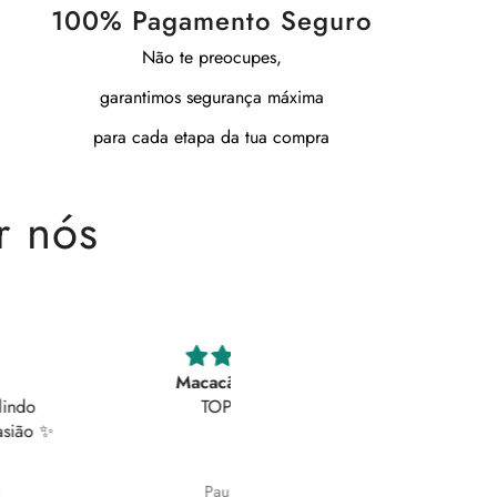
100% Pagamento Seguro
Não te preocupes,
garantimos segurança máxima
para cada etapa da tua compra
r nós
Macacão LUMINA
Maravilhosas
TOP 😍😍😍
As calças são lindíssimas! Deta
brilhantes em simultâneo com 
botões laterais que podem se
abertos conforme pretendemo
Paula Santos
Joana