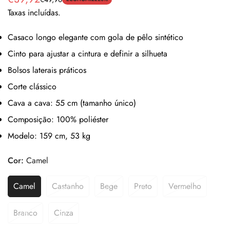
Preço
Preço
Taxas incluídas.
de
regular
venda
Casaco longo elegante com gola de pêlo sintético
Cinto para ajustar a cintura e definir a silhueta
Bolsos laterais práticos
Corte clássico
Cava a cava: 55 cm (tamanho único)
Composição: 100% poliéster
Modelo: 159 cm, 53 kg
Cor:
Camel
Camel
Castanho
Bege
Preto
Vermelho
Branco
Cinza