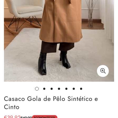
Casaco Gola de Pêlo Sintético e
Cinto
€39,92
€49,90
ECONOMIZE
20%