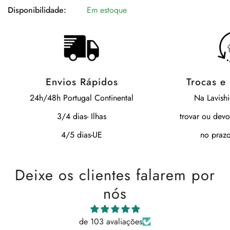
Disponibilidade:
Em estoque
Envios Rápidos
Trocas e
24h/48h Portugal Continental
Na Lavish
3/4 dias- Ilhas
trovar ou devo
4/5 dias-UE
no prazo
Deixe os clientes falarem por
nós
de 103 avaliações