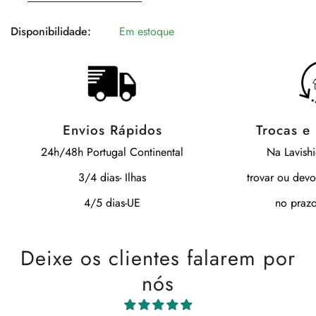
Disponibilidade:
Em estoque
Envios Rápidos
Trocas e
24h/48h Portugal Continental
Na Lavish
3/4 dias- Ilhas
trovar ou devo
4/5 dias-UE
no prazo
Deixe os clientes falarem por
nós