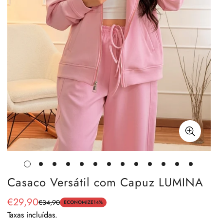
Casaco Versátil com Capuz LUMINA
€29,90
€34,90
Preço
Preço
ECONOMIZE
14%
Taxas incluídas.
de
regular