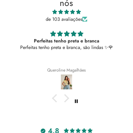
nós
de 103 avaliações
Vestido 5 ⭐
Vestido super confortável. Amei os bolsos!
Ricardo Paulo
4.8