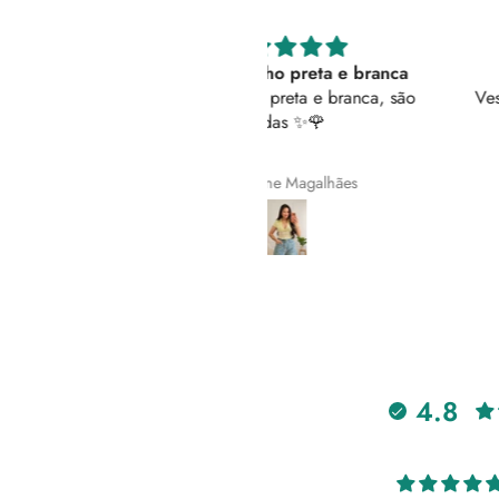
erfeitas tenho preta e branca
Vestido 5 ⭐
feitas tenho preta e branca, são
Vestido super confortável.
lindas ✨️🌹
bolsos!
Queroline Magalhães
Ricardo Paulo
4.8