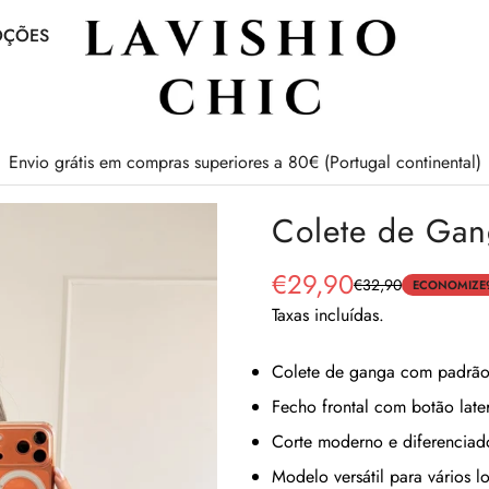
OÇÕES
Envio grátis em compras superiores a 80€ (Portugal continental)
Colete de Gan
€29,90
€32,90
Preço
Preço
ECONOMIZE
de
regular
Taxas incluídas.
venda
Colete de ganga com padrão 
Fecho frontal com botão late
Corte moderno e diferenciad
Modelo versátil para vários l