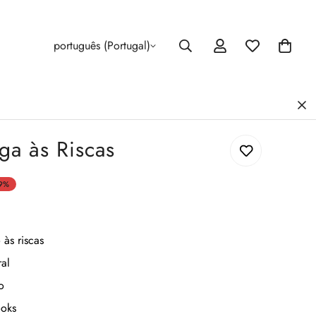
português (Portugal)
ga às Riscas
9%
às riscas
ral
o
ooks