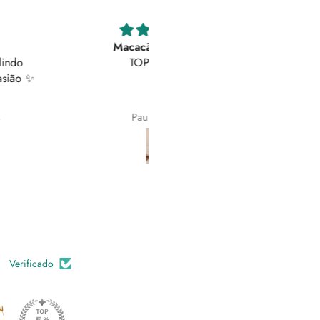
Macacão LUMINA
Maravilhosas
TOP 😍😍😍
As calças são lindíssimas! Deta
brilhantes em simultâneo com 
botões laterais que podem se
abertos conforme pretendemo
Paula Santos
Joana
fazem estas calças diferentes
elegantes.
Verificado