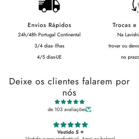
Envios Rápidos
Trocas e
24h/48h Portugal Continental
Na Lavish
3/4 dias- Ilhas
trovar ou devo
4/5 dias-UE
no prazo
Deixe os clientes falarem por
nós
de 103 avaliações
Vestido 5 ⭐
Vestido super confortável. Amei os bolsos!