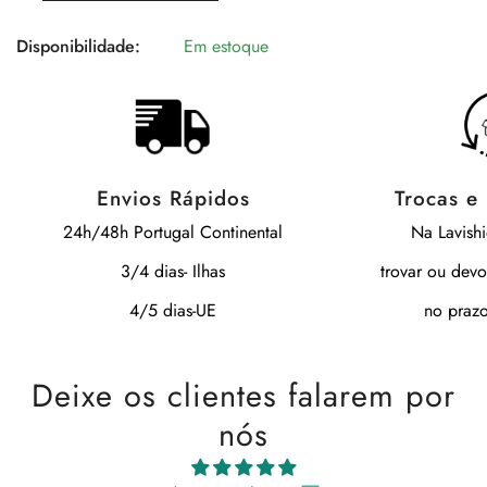
Disponibilidade:
Em estoque
Envios Rápidos
Trocas e
24h/48h Portugal Continental
Na Lavish
3/4 dias- Ilhas
trovar ou devo
4/5 dias-UE
no prazo
Deixe os clientes falarem por
nós