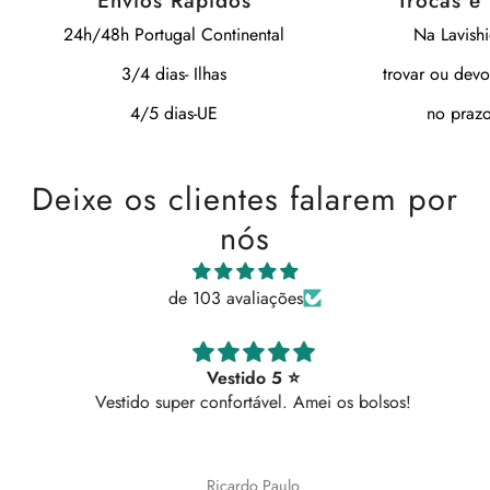
Envios Rápidos
Trocas e
24h/48h Portugal Continental
Na Lavish
3/4 dias- Ilhas
trovar ou devo
4/5 dias-UE
no prazo
Deixe os clientes falarem por
nós
de 103 avaliações
Vestido 5 ⭐
Vestido super confortável. Amei os bolsos!
Ricardo Paulo