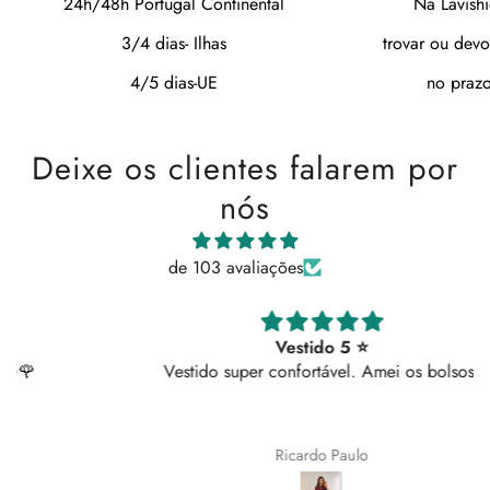
24h/48h Portugal Continental
Na Lavish
3/4 dias- Ilhas
trovar ou devo
4/5 dias-UE
no prazo
Deixe os clientes falarem por
nós
de 103 avaliações
Vestido 5 ⭐
Vestido super confortável. Amei os bolsos!
Ricardo Paulo