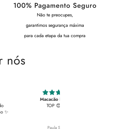
100% Pagamento Seguro
Não te preocupes,
garantimos segurança máxima
para cada etapa da tua compra
r nós
Macacão LUMINA
Maravilhosas
TOP 😍😍😍
As calças são lindíssimas! Deta
brilhantes em simultâneo com 
botões laterais que podem se
abertos conforme pretendemo
Paula Santos
Joana