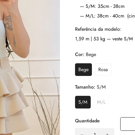
— S/M: 35cm - 38cm
— M/L: 38cm - 40cm (cintur
Referência da modelo:
1,59 m | 53 kg — veste S/M
Cor:
Bege
Bege
Rosa
Tamanho:
S/M
S/M
M/L
Quantidade