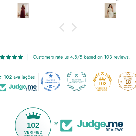
Customers rate us 4.8/5 based on 103 reviews.
102 avaliações
18
102
102
by