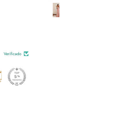
fazem estas calças diferentes
elegantes.
Verificado