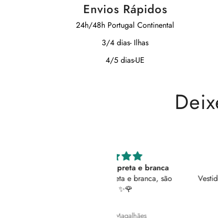
Envios Rápidos
24h/48h Portugal Continental
3/4 dias- Ilhas
4/5 dias-UE
Deix
erfeitas tenho preta e branca
Vestido 5 ⭐
feitas tenho preta e branca, são
Vestido super confortável.
lindas ✨️🌹
bolsos!
Queroline Magalhães
Ricardo Paulo