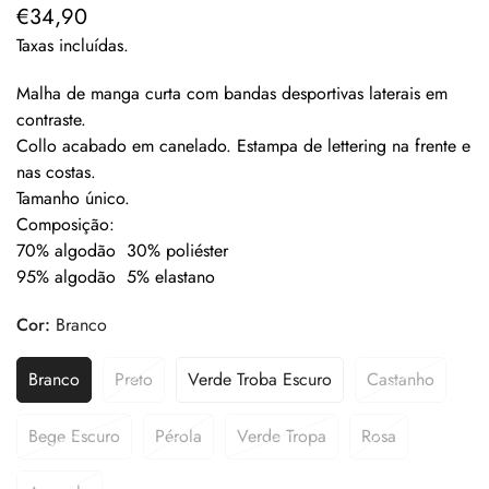
€34,90
Preço
regular
Taxas incluídas.
Malha de manga curta com bandas desportivas laterais em
contraste.
Collo acabado em canelado. Estampa de lettering na frente e
nas costas.
Tamanho único.
Composição:
70% algodão 30% poliéster
95% algodão 5% elastano
Cor:
Branco
Branco
Preto
Verde Troba Escuro
Castanho
Bege Escuro
Pérola
Verde Tropa
Rosa