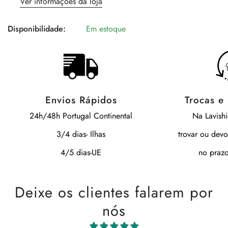
Ver informações da loja
Disponibilidade:
Em estoque
Envios Rápidos
Trocas e
24h/48h Portugal Continental
Na Lavish
3/4 dias- Ilhas
trovar ou devo
4/5 dias-UE
no prazo
Deixe os clientes falarem por
nós