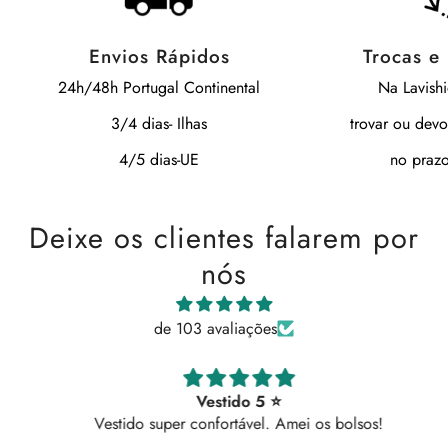
Envios Rápidos
Trocas e
24h/48h Portugal Continental
Na Lavish
3/4 dias- Ilhas
trovar ou devo
4/5 dias-UE
no prazo
Deixe os clientes falarem por
nós
de 103 avaliações
Vestido 5 ⭐
Vestido super confortável. Amei os bolsos!