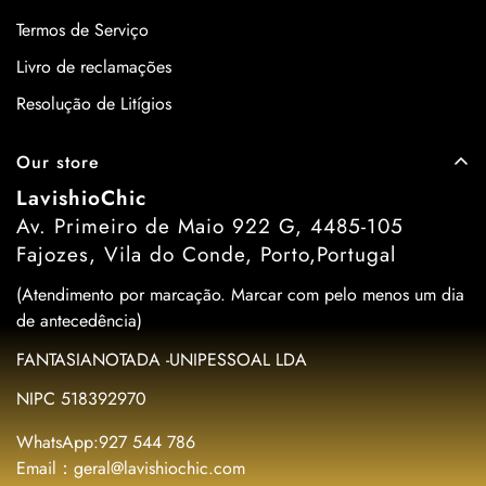
Termos de Serviço
Livro de reclamações
Resolução de Litígios
Our store
LavishioChic
Av. Primeiro de Maio 922 G, 4485-105
Fajozes, Vila do Conde, Porto,Portugal
(Atendimento por marcação. Marcar com pelo menos um dia
de antecedência)
FANTASIANOTADA -UNIPESSOAL LDA
NIPC 518392970
WhatsApp:927 544 786
Email：geral@lavishiochic.com