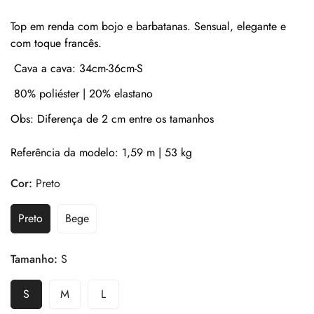
Top
em
renda
com
bojo
e
barbatanas.
Sensual,
elegante
e
com
toque
francês.
Cava a cava: 34cm-36cm-S
80% poliéster | 20% elastano
Obs: Diferença de 2 cm entre os tamanhos
Referência da modelo: 1,59 m | 53 kg
Cor:
Preto
Preto
Bege
Tamanho:
S
S
M
L