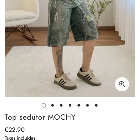
Top sedutor MOCHY
€22,90
Preço
regular
Taxas incluídas.