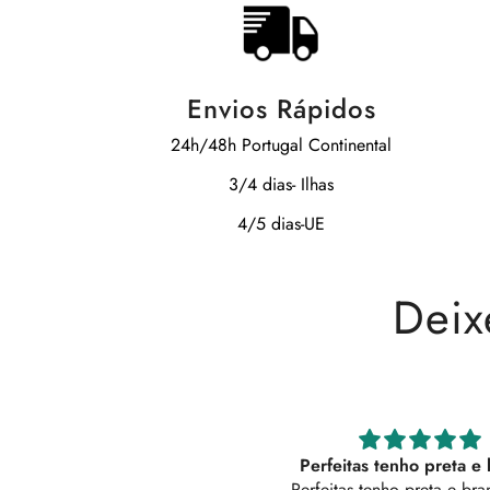
Envios Rápidos
24h/48h Portugal Continental
3/4 dias- Ilhas
4/5 dias-UE
Deix
erfeitas tenho preta e branca
Vestido 5 ⭐
feitas tenho preta e branca, são
Vestido super confortável.