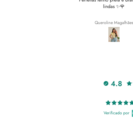
lindas ✨️🌹
bolsos!
Queroline Magalhães
Ricardo Paulo
4.8
Verificado por