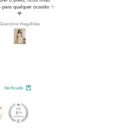
brilhantes em simultâneo com 
botões laterais que podem se
abertos conforme pretendemo
Paula Santos
Joana
fazem estas calças diferentes
elegantes.
Verificado