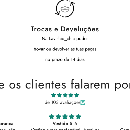
Trocas e Develuções
Na Lavishio_chic podes
trovar ou devolver as tuas peças
no prazo de 14 dias
e os clientes falarem po
de 103 avaliações
Comprei o preto
 Amei os
Comprei o preto, ficou lindo