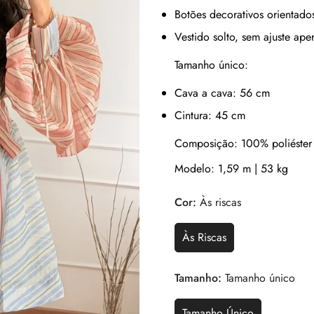
Botões decorativos orientado
Vestido solto, sem ajuste ape
Tamanho único:
Cava a cava: 56 cm
Cintura: 45 cm
Composição:
100% poliéster
Modelo:
1,59 m | 53 kg
Cor:
Às riscas
Às Riscas
Tamanho:
Tamanho único
Tamanho Único