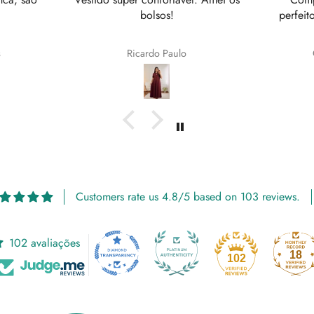
perfeito para qualquer ocasião ✨️
🌹
Queroline Magalhães
Customers rate us 4.8/5 based on 103 reviews.
102 avaliações
18
102