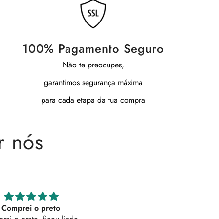
100% Pagamento Seguro
Não te preocupes,
garantimos segurança máxima
para cada etapa da tua compra
r nós
Macacão LUMINA
Maravilhosas
TOP 😍😍😍
As calças são lindíssimas! Deta