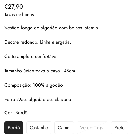
€27,90
Preço
regular
Taxas incluídas.
Vestido longo de algodão com bolsos laterais.
Decote redondo. Linha alargada.
Corte amplo e confortável
Tamanho único:cava a cava - 48cm
Composição: 100% algodão
Forro :95% algodão 5% elastano
Cor:
Bordô
Bordô
Castanho
Camel
Verde Tropa
Preto