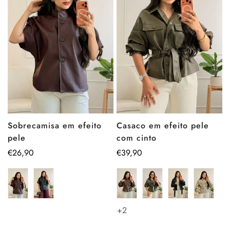
Sobrecamisa em efeito
Casaco em efeito pele
pele
com cinto
Preço
€26,90
Preço
€39,90
regular
regular
+2