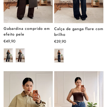
Gabardina comprido em
Calça de ganga flare com
efeito pele
brilho
Preço
€49,90
Preço
€39,90
regular
regular