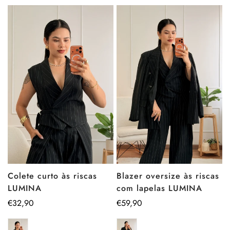
Blazer oversize às riscas
Colete curto às riscas
com lapelas LUMINA
LUMINA
Preço
€59,90
Preço
€32,90
regular
regular