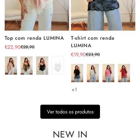
Top com renda LUMINA
T-shirt com renda
LUMINA
€22,90
€28,90
Preço
Preço
€19,90
€23,90
de
regular
Preço
Preço
venda
de
regular
venda
+1
Ver todos os produtos
NEW IN