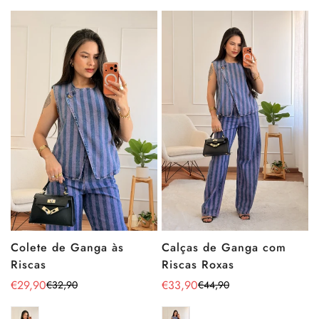
Calças de Ganga com
Colete de Ganga às
Riscas Roxas
Riscas
€33,90
€29,90
€44,90
€32,90
Preço
Preço
Preço
Preço
de
regular
de
regular