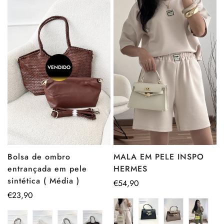
VENDIDO
Bolsa de ombro
MALA EM PELE INSPO
entrançada em pele
HERMES
sintética ( Média )
Preço
€54,90
Preço
€23,90
regular
regular