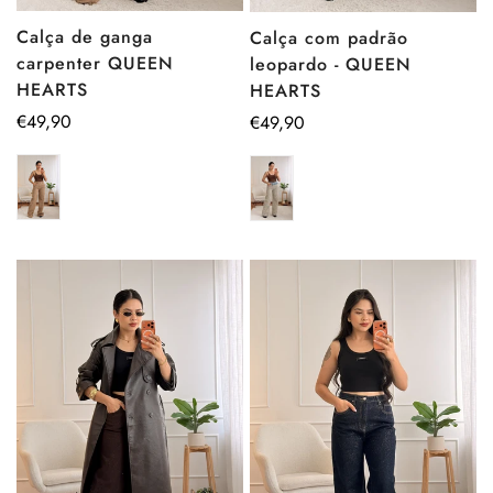
Calça de ganga
Calça com padrão
carpenter QUEEN
leopardo - QUEEN
HEARTS
HEARTS
Preço
€49,90
Preço
€49,90
regular
regular