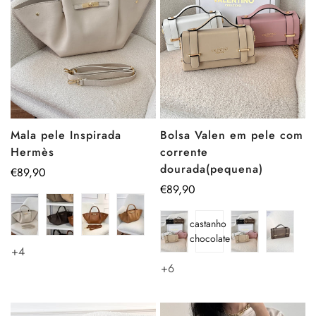
Mala pele Inspirada
Bolsa Valen em pele com
Hermès
corrente
dourada(pequena)
Preço
€89,90
regular
Preço
€89,90
regular
castanho
chocolate
+4
+6