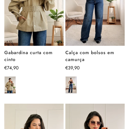
Calça com bolsos em
Gabardina curta com
camurça
cinto
Preço
€39,90
Preço
€74,90
regular
regular