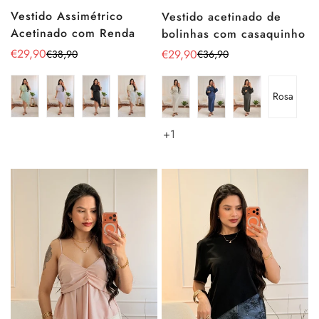
Vestido Assimétrico
Vestido acetinado de
Acetinado com Renda
bolinhas com casaquinho
€29,90
€29,90
€38,90
€36,90
Preço
Preço
Preço
Preço
de
regular
de
regular
venda
venda
Rosa
+1