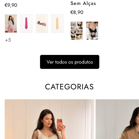
Sem Alças
Preço
€9,90
Preço
€8,90
regular
regular
+5
Ver todos os produtos
CATEGORIAS