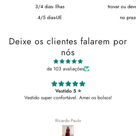
3/4 dias- Ilhas
trovar ou dev
4/5 dias-UE
no praz
Deixe os clientes falarem por
nós
de 103 avaliações
Vestido 5 ⭐
Vestido super confortável. Amei os bolsos!
Ricardo Paulo