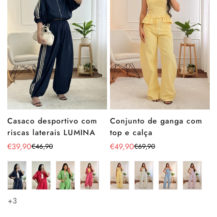
Conjunto de ganga com
Casaco desportivo com
top e calça
riscas laterais LUMINA
€49,90
€39,90
€69,90
€46,90
Preço
Preço
Preço
Preço
de
regular
de
regular
venda
venda
+3