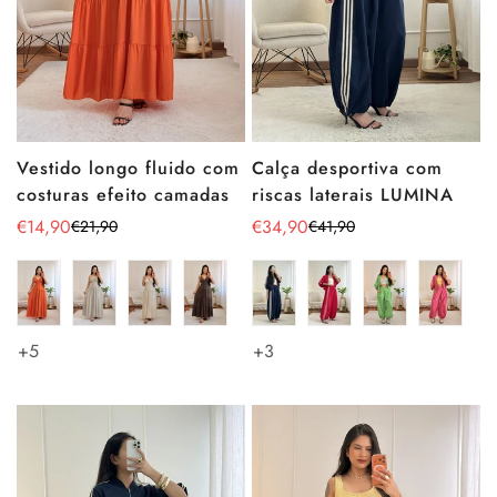
Vestido longo fluido com
Calça desportiva com
costuras efeito camadas
riscas laterais LUMINA
€14,90
€34,90
€21,90
€41,90
Preço
Preço
Preço
Preço
de
regular
de
regular
venda
venda
+5
+3