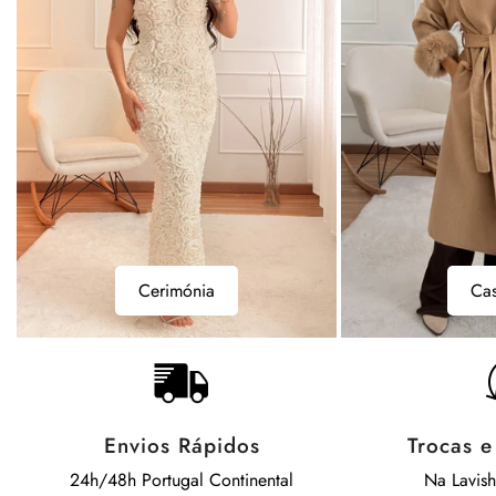
Casacos
Bodys
Casacos
B
Envios Rápidos
Trocas 
24h/48h Portugal Continental
Na Lavis