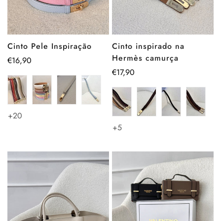
Cinto Pele Inspiração
Cinto inspirado na
Hermès camurça
Preço
€16,90
regular
Preço
€17,90
regular
+20
+5