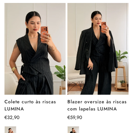
Blazer oversize às riscas
Colete curto às riscas
com lapelas LUMINA
LUMINA
Preço
€59,90
Preço
€32,90
regular
regular