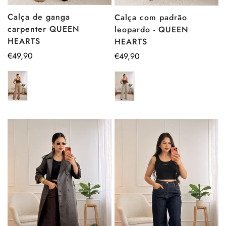
Calça de ganga
Calça com padrão
carpenter QUEEN
leopardo - QUEEN
HEARTS
HEARTS
Preço
€49,90
Preço
€49,90
regular
regular