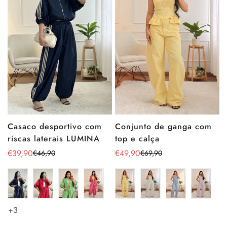
Conjunto de ganga com
Casaco desportivo com
top e calça
riscas laterais LUMINA
€49,90
€39,90
€69,90
€46,90
Preço
Preço
Preço
Preço
de
regular
de
regular
venda
venda
+3