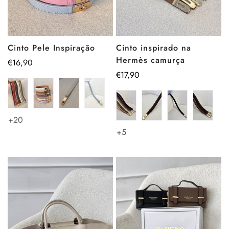
Cinto Pele Inspiração
Cinto inspirado na
Hermès camurça
Preço
€16,90
regular
Preço
€17,90
regular
+20
+5