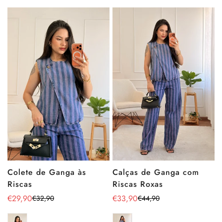
Calças de Ganga com
Colete de Ganga às
Riscas Roxas
Riscas
€33,90
€29,90
€44,90
€32,90
Preço
Preço
Preço
Preço
de
regular
de
regular