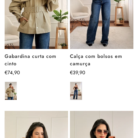
Calça com bolsos em
Gabardina curta com
camurça
cinto
Preço
€39,90
Preço
€74,90
regular
regular