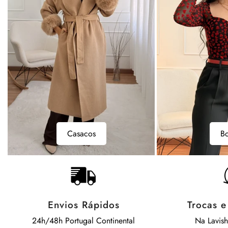
Bodys
Camisol
Bodys
Envios Rápidos
Trocas 
24h/48h Portugal Continental
Na Lavis