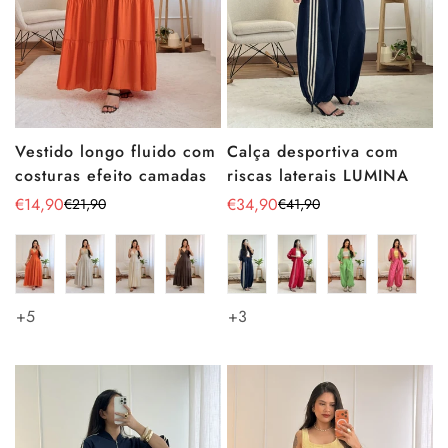
Vestido longo fluido com
Calça desportiva com
costuras efeito camadas
riscas laterais LUMINA
€14,90
€34,90
€21,90
€41,90
Preço
Preço
Preço
Preço
de
regular
de
regular
venda
venda
+5
+3