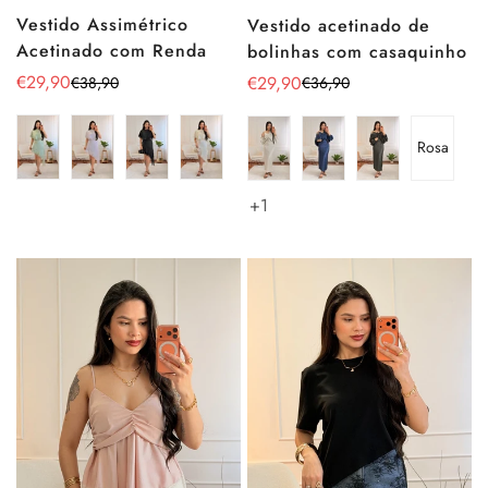
Vestido Assimétrico
Vestido acetinado de
Acetinado com Renda
bolinhas com casaquinho
€29,90
€29,90
€38,90
€36,90
Preço
Preço
Preço
Preço
de
regular
de
regular
venda
venda
Rosa
+1