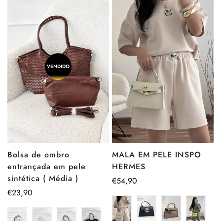
VENDIDO
Bolsa de ombro
MALA EM PELE INSPO
entrançada em pele
HERMES
sintética ( Média )
Preço
€54,90
Preço
€23,90
regular
regular