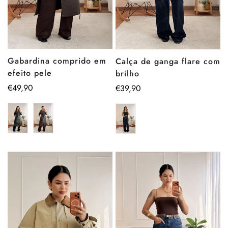
Gabardina comprido em
Calça de ganga flare com
efeito pele
brilho
Preço
€49,90
Preço
€39,90
regular
regular