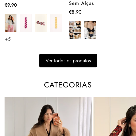
Sem Alças
Preço
€9,90
Preço
€8,90
regular
regular
+5
Ver todos os produtos
CATEGORIAS