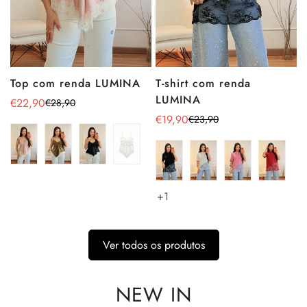
Top com renda LUMINA
T-shirt com renda
LUMINA
€22,90
€28,90
Preço
Preço
€19,90
€23,90
de
regular
Preço
Preço
venda
de
regular
venda
+1
Ver todos os produtos
NEW IN