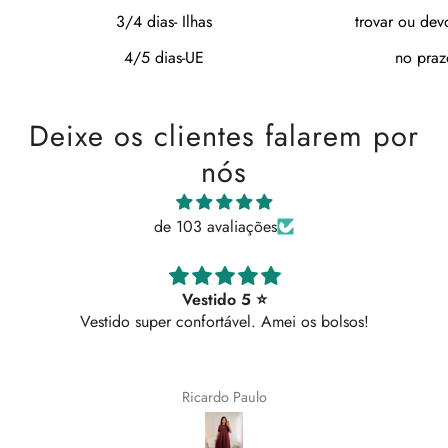
3/4 dias- Ilhas
trovar ou dev
4/5 dias-UE
no praz
Deixe os clientes falarem por
nós
de 103 avaliações
Vestido 5 ⭐
Vestido super confortável. Amei os bolsos!
Ricardo Paulo