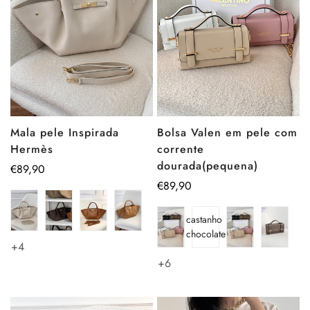
Mala pele Inspirada
Bolsa Valen em pele com
Hermès
corrente
dourada(pequena)
Preço
€89,90
regular
Preço
€89,90
regular
castanho
chocolate
+4
+6