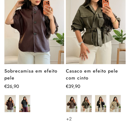
Sobrecamisa em efeito
Casaco em efeito pele
pele
com cinto
Preço
€26,90
Preço
€39,90
regular
regular
+2