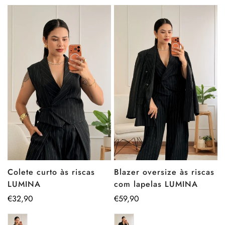
Blazer oversize às riscas
Colete curto às riscas
com lapelas LUMINA
LUMINA
Preço
€59,90
Preço
€32,90
regular
regular