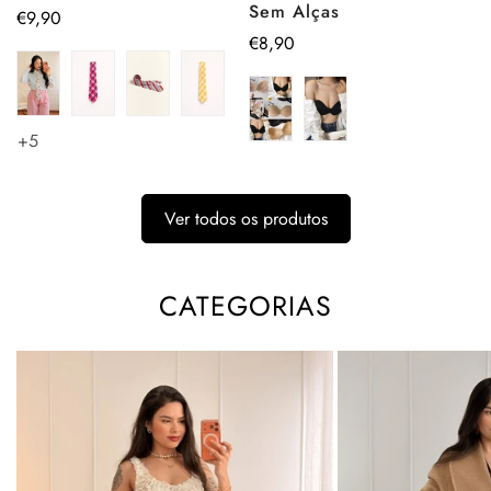
Sem Alças
Preço
€9,90
Preço
€8,90
regular
regular
+5
Ver todos os produtos
CATEGORIAS