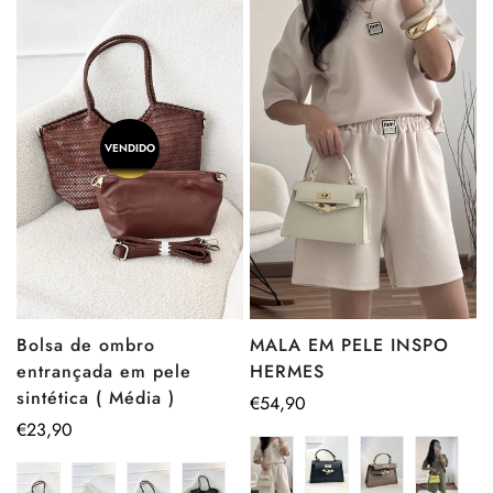
VENDIDO
Bolsa de ombro
MALA EM PELE INSPO
entrançada em pele
HERMES
sintética ( Média )
Preço
€54,90
Preço
€23,90
regular
regular