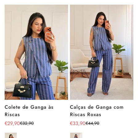
Calças de Ganga com
Colete de Ganga às
Riscas Roxas
Riscas
€33,90
€29,90
€44,90
€32,90
Preço
Preço
Preço
Preço
de
regular
de
regular