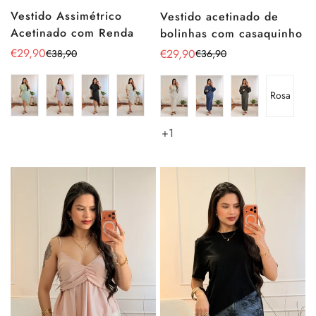
Vestido Assimétrico
Vestido acetinado de
Acetinado com Renda
bolinhas com casaquinho
€29,90
€29,90
€38,90
€36,90
Preço
Preço
Preço
Preço
de
regular
de
regular
venda
venda
Rosa
+1