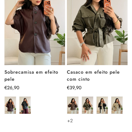
Sobrecamisa em efeito
Casaco em efeito pele
pele
com cinto
Preço
€26,90
Preço
€39,90
regular
regular
+2