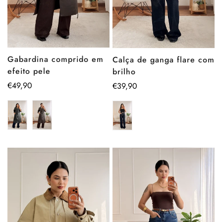
Gabardina comprido em
Calça de ganga flare com
efeito pele
brilho
Preço
€49,90
Preço
€39,90
regular
regular