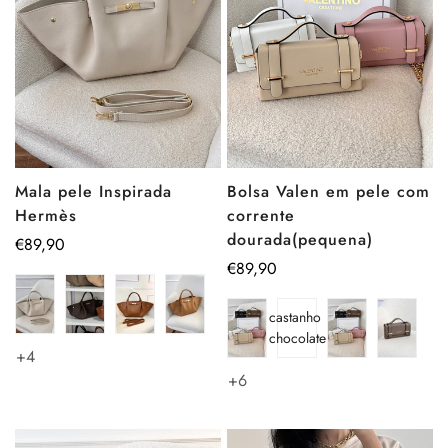
Mala pele Inspirada
Bolsa Valen em pele com
Hermès
corrente
dourada(pequena)
Preço
€89,90
regular
Preço
€89,90
regular
castanho
chocolate
+4
+6