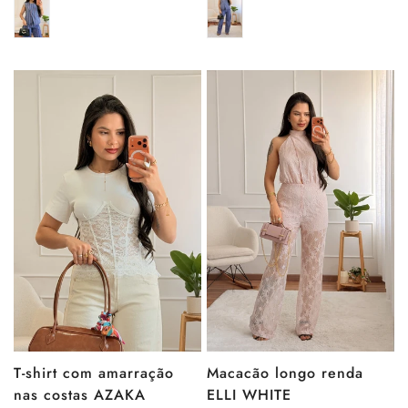
venda
venda
T-shirt com amarração
Macacão longo renda
nas costas AZAKA
ELLI WHITE