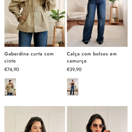
Calça com bolsos em
Gabardina curta com
camurça
cinto
Preço
€39,90
Preço
€74,90
regular
regular