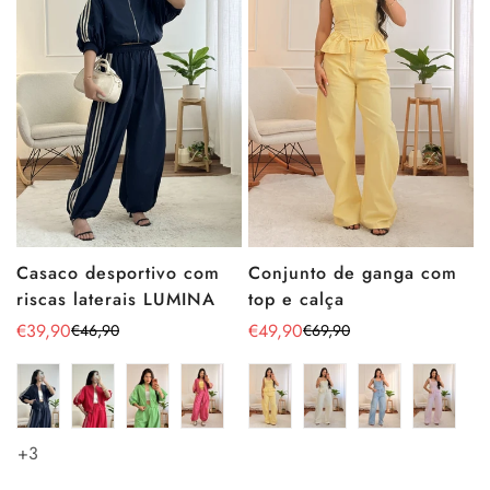
Conjunto de ganga com
Casaco desportivo com
top e calça
riscas laterais LUMINA
€49,90
€39,90
€69,90
€46,90
Preço
Preço
Preço
Preço
de
regular
de
regular
venda
venda
+3