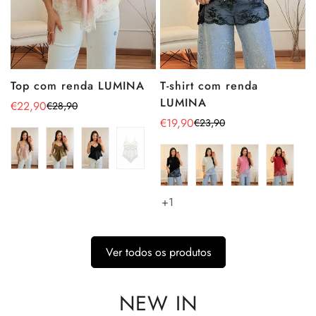
Top com renda LUMINA
T-shirt com renda
LUMINA
€22,90
€28,90
Preço
Preço
€19,90
€23,90
de
regular
Preço
Preço
venda
de
regular
venda
+1
Ver todos os produtos
NEW IN