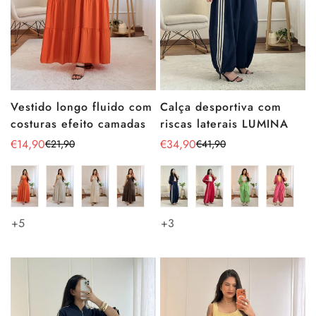
Vestido longo fluido com
Calça desportiva com
costuras efeito camadas
riscas laterais LUMINA
€14,90
€34,90
€21,90
€41,90
Preço
Preço
Preço
Preço
de
regular
de
regular
venda
venda
+5
+3