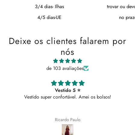
3/4 dias- Ilhas
trovar ou dev
4/5 dias-UE
no praz
Deixe os clientes falarem por
nós
de 103 avaliações
Vestido 5 ⭐
Vestido super confortável. Amei os bolsos!
Ricardo Paulo