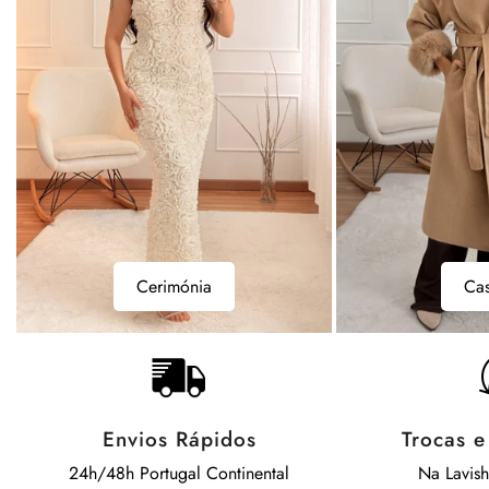
Casacos
Bodys
Casacos
B
Envios Rápidos
Trocas 
24h/48h Portugal Continental
Na Lavis