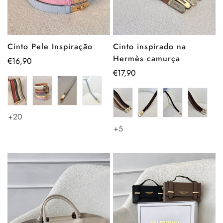
Cinto Pele Inspiração
Cinto inspirado na
Hermès camurça
Preço
€16,90
regular
Preço
€17,90
regular
+20
+5