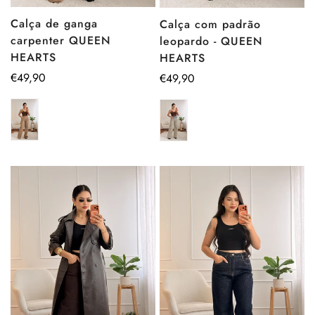
Calça de ganga
Calça com padrão
carpenter QUEEN
leopardo - QUEEN
HEARTS
HEARTS
Preço
€49,90
Preço
€49,90
regular
regular