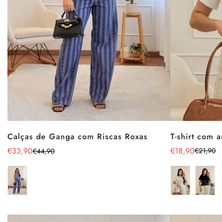
T-shirt com 
Calças de Ganga com Riscas Roxas
€18,90
€33,90
€21,90
€44,90
Preço
Preço
Preço
Preço
de
regular
de
regular
venda
venda