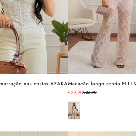
amarração nas costas AZAKA
Macacão longo renda ELLI
€29,90
€36,90
Preço
Preço
de
regular
venda