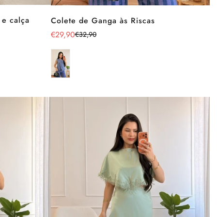
 e calça
Colete de Ganga às Riscas
€29,90
€32,90
Preço
Preço
de
regular
venda