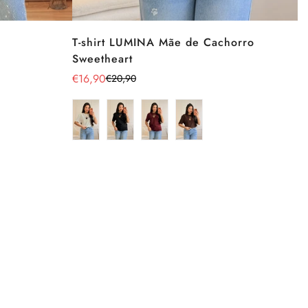
T-shirt LUMINA Mãe de Cachorro
Sweetheart
€16,90
€20,90
Preço
Preço
de
regular
venda