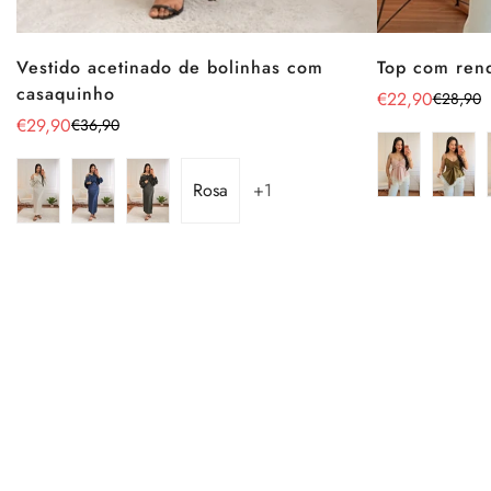
Vestido acetinado de bolinhas com
Top com ren
casaquinho
€22,90
€28,90
Preço
Preço
€29,90
€36,90
Preço
Preço
de
regular
de
regular
venda
venda
Rosa
+1