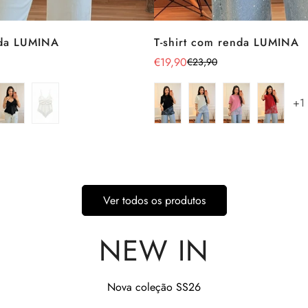
da LUMINA
T-shirt com renda LUMINA
€19,90
€23,90
Preço
Preço
de
regular
venda
+1
Ver todos os produtos
NEW IN
Nova coleção SS26