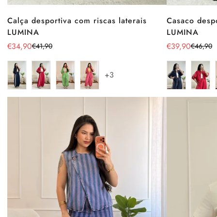
Calça desportiva com riscas laterais
Casaco despo
LUMINA
LUMINA
€34,90
€39,90
€41,90
€46,90
Preço
Preço
Preço
Preço
de
regular
de
regular
venda
venda
+3