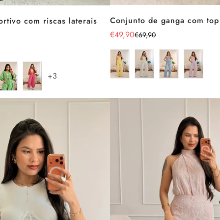
Conjunto de ganga com top
rtivo com riscas laterais
€49,90
€69,90
Preço
Preço
de
regular
venda
+3