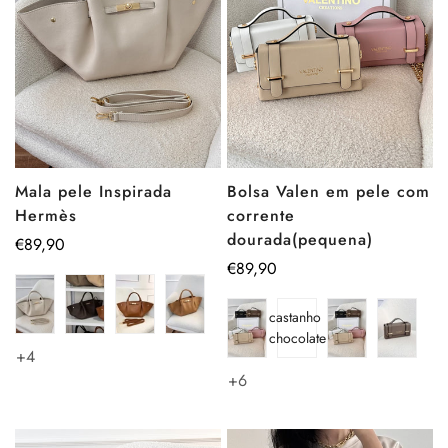
Mala pele Inspirada
Bolsa Valen em pele com
Hermès
corrente
dourada(pequena)
Preço
€89,90
regular
Preço
€89,90
regular
castanho
chocolate
+4
+6