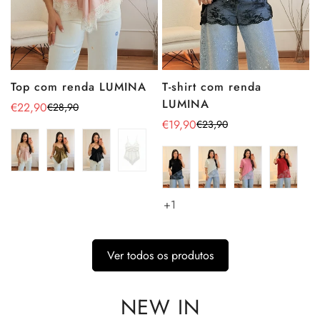
Top com renda LUMINA
T-shirt com renda
LUMINA
€22,90
€28,90
Preço
Preço
€19,90
€23,90
de
regular
Preço
Preço
venda
de
regular
venda
+1
Ver todos os produtos
NEW IN