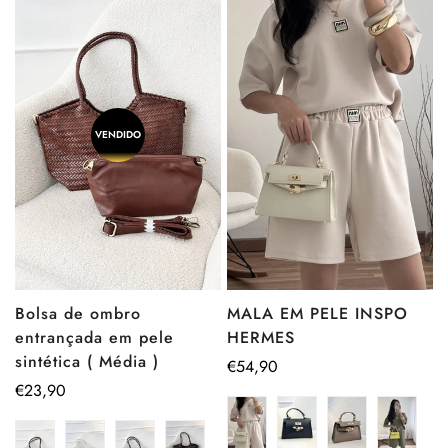
VENDIDO
Bolsa de ombro
MALA EM PELE INSPO
entrançada em pele
HERMES
sintética ( Média )
Preço
€54,90
Preço
€23,90
regular
regular