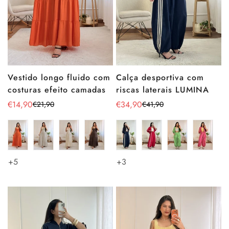
Vestido longo fluido com
Calça desportiva com
costuras efeito camadas
riscas laterais LUMINA
€14,90
€34,90
€21,90
€41,90
Preço
Preço
Preço
Preço
de
regular
de
regular
venda
venda
+5
+3