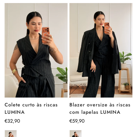
Blazer oversize às riscas
Colete curto às riscas
com lapelas LUMINA
LUMINA
Preço
€59,90
Preço
€32,90
regular
regular