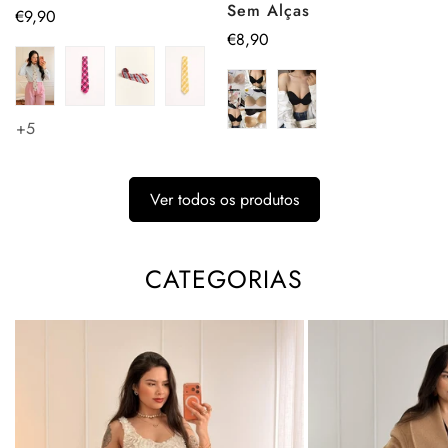
Sem Alças
Preço
€9,90
Preço
€8,90
regular
regular
+5
Ver todos os produtos
CATEGORIAS