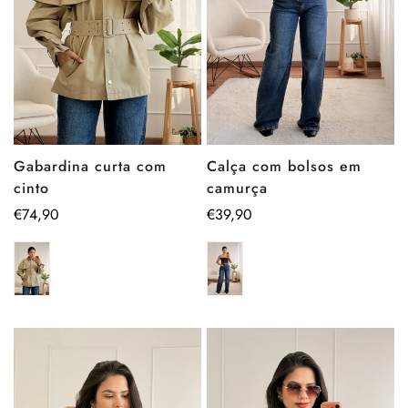
Calça com bolsos em
Gabardina curta com
camurça
cinto
Preço
€39,90
Preço
€74,90
regular
regular