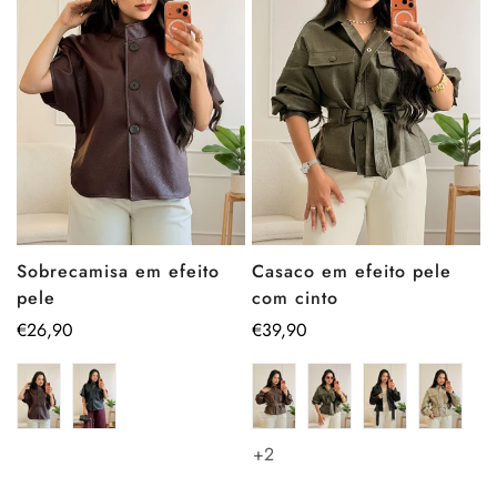
Sobrecamisa em efeito
Casaco em efeito pele
pele
com cinto
Preço
€26,90
Preço
€39,90
regular
regular
+2