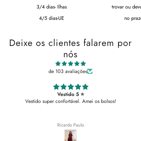
3/4 dias- Ilhas
trovar ou dev
4/5 dias-UE
no praz
Deixe os clientes falarem por
nós
de 103 avaliações
Vestido 5 ⭐
Vestido super confortável. Amei os bolsos!
Ricardo Paulo