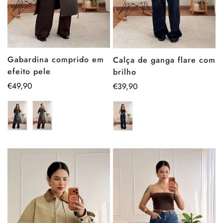
Gabardina comprido em
Calça de ganga flare com
efeito pele
brilho
Preço
€49,90
Preço
€39,90
regular
regular