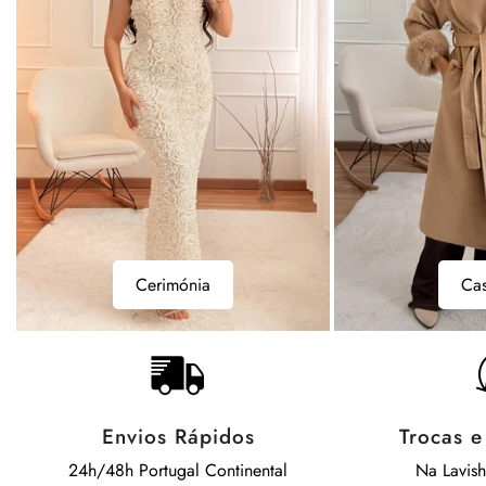
Casacos
Bodys
Casacos
B
Envios Rápidos
Trocas 
24h/48h Portugal Continental
Na Lavis