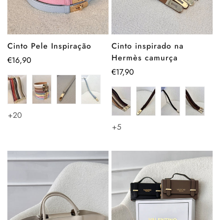
Cinto Pele Inspiração
Cinto inspirado na
Hermès camurça
Preço
€16,90
regular
Preço
€17,90
regular
+20
+5