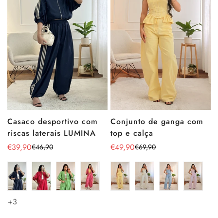
Conjunto de ganga com
Casaco desportivo com
top e calça
riscas laterais LUMINA
€49,90
€39,90
€69,90
€46,90
Preço
Preço
Preço
Preço
de
regular
de
regular
venda
venda
+3