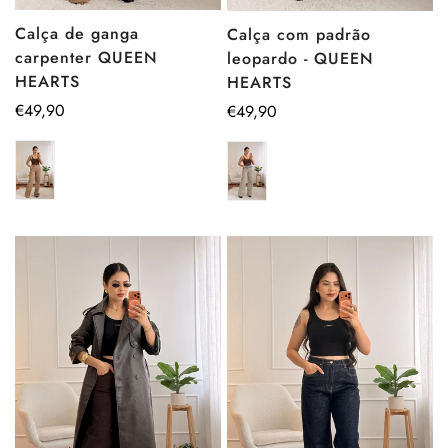
Calça de ganga
Calça com padrão
carpenter QUEEN
leopardo - QUEEN
HEARTS
HEARTS
Preço
€49,90
Preço
€49,90
regular
regular