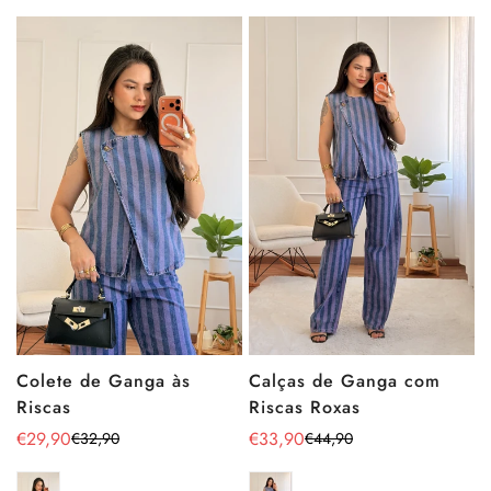
Calças de Ganga com
Colete de Ganga às
Riscas Roxas
Riscas
€33,90
€29,90
€44,90
€32,90
Preço
Preço
Preço
Preço
de
regular
de
regular