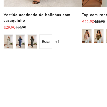
Vestido acetinado de bolinhas com
Top com ren
casaquinho
€22,90
€28,90
Preço
Preço
€29,90
€36,90
Preço
Preço
de
regular
de
regular
venda
venda
Rosa
+1