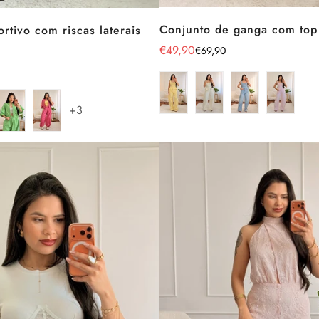
Conjunto de ganga com top
rtivo com riscas laterais
€49,90
€69,90
Preço
Preço
de
regular
venda
+3