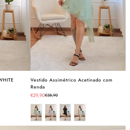
 WHITE
Vestido Assimétrico Acetinado com
Renda
€29,90
€38,90
Preço
Preço
de
regular
venda