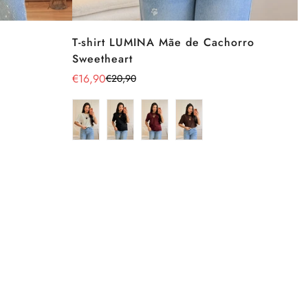
T-shirt LUMINA Mãe de Cachorro
Sweetheart
€16,90
€20,90
Preço
Preço
de
regular
venda