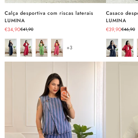
Calça desportiva com riscas laterais
Casaco despo
LUMINA
LUMINA
€34,90
€39,90
€41,90
€46,90
Preço
Preço
Preço
Preço
de
regular
de
regular
venda
venda
+3