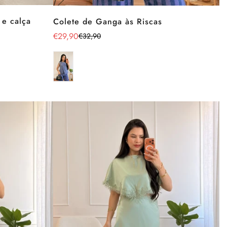
 e calça
Colete de Ganga às Riscas
€29,90
€32,90
Preço
Preço
de
regular
venda