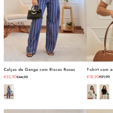
T-shirt com 
Calças de Ganga com Riscas Roxas
€18,90
€33,90
€21,90
€44,90
Preço
Preço
Preço
Preço
de
regular
de
regular
venda
venda