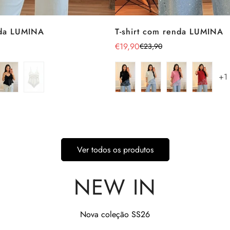
da LUMINA
T-shirt com renda LUMINA
€19,90
€23,90
Preço
Preço
de
regular
venda
+1
Ver todos os produtos
NEW IN
Nova coleção SS26