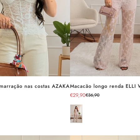
amarração nas costas AZAKA
Macacão longo renda ELLI
€29,90
€36,90
Preço
Preço
de
regular
venda