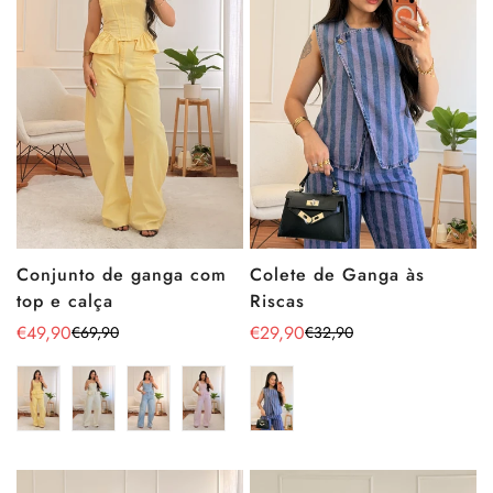
Conjunto de ganga com
Colete de Ganga às
top e calça
Riscas
€49,90
€29,90
€69,90
€32,90
Preço
Preço
Preço
Preço
de
regular
de
regular
venda
venda