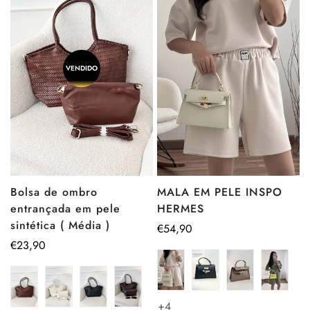
VENDIDO
Bolsa de ombro
MALA EM PELE INSPO
entrançada em pele
HERMES
sintética ( Média )
Preço
€54,90
Preço
€23,90
regular
regular
+4