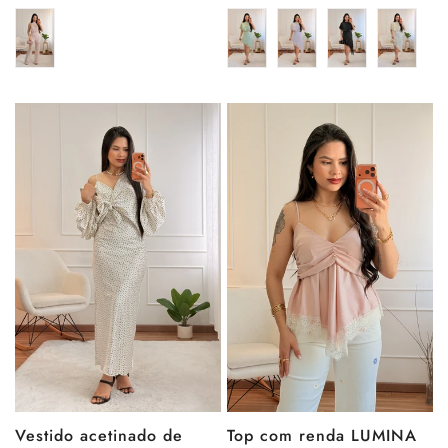
de
regular
de
regular
venda
venda
Vestido acetinado de
Top com renda LUMINA