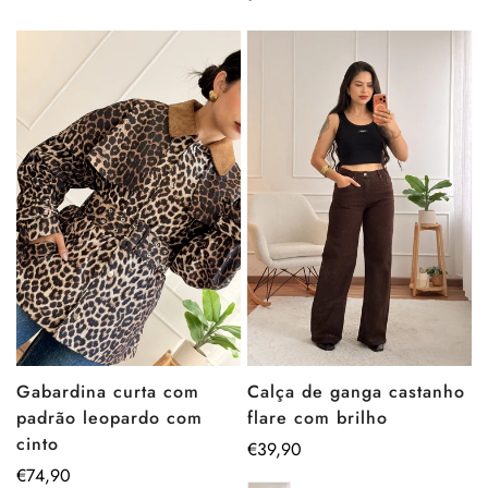
Calça de ganga castanho
Gabardina curta com
flare com brilho
padrão leopardo com
cinto
Preço
€39,90
regular
Preço
€74,90