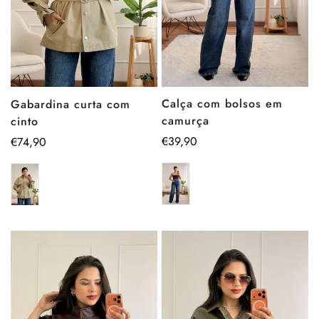
Calça com bolsos em
Gabardina curta com
camurça
cinto
Preço
€39,90
Preço
€74,90
regular
regular