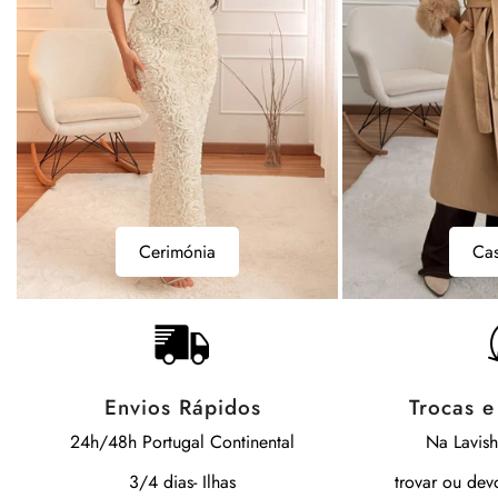
Casacos
Bodys
Casacos
B
Envios Rápidos
Trocas 
24h/48h Portugal Continental
Na Lavis
3/4 dias- Ilhas
trovar ou dev