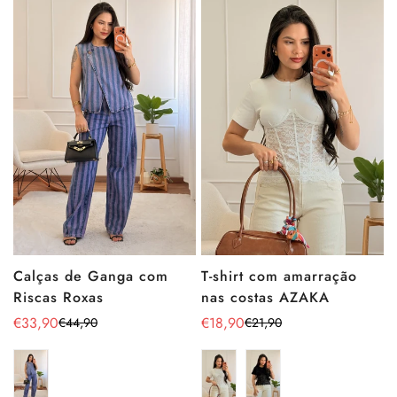
T-shirt com amarração
Calças de Ganga com
nas costas AZAKA
Riscas Roxas
€18,90
€33,90
€21,90
€44,90
Preço
Preço
Preço
Preço
de
regular
de
regular
venda
venda