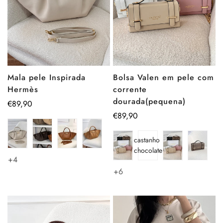
Mala pele Inspirada
Bolsa Valen em pele com
Hermès
corrente
dourada(pequena)
Preço
€89,90
regular
Preço
€89,90
regular
castanho
chocolate
+4
+6