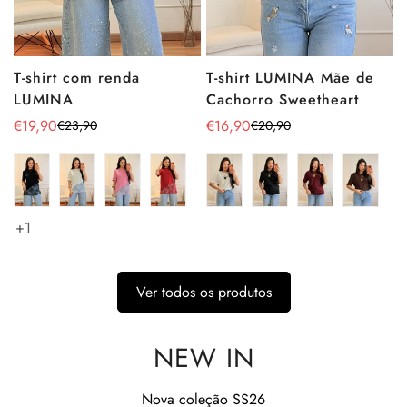
T-shirt LUMINA Mãe de
T-shirt com renda
Cachorro Sweetheart
LUMINA
€16,90
€19,90
€20,90
€23,90
Preço
Preço
Preço
Preço
de
regular
de
regular
venda
venda
+1
Ver todos os produtos
NEW IN
Nova coleção SS26