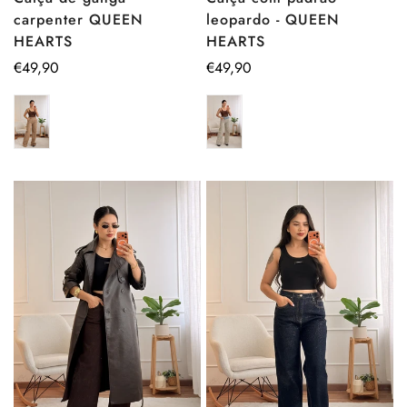
carpenter QUEEN
leopardo - QUEEN
HEARTS
HEARTS
Preço
€49,90
Preço
€49,90
regular
regular