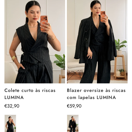
Blazer oversize às riscas
Colete curto às riscas
com lapelas LUMINA
LUMINA
Preço
€59,90
Preço
€32,90
regular
regular