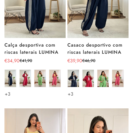
Calça desportiva com
Casaco desportivo com
riscas laterais LUMINA
riscas laterais LUMINA
€34,90
€39,90
€41,90
€46,90
Preço
Preço
Preço
Preço
de
regular
de
regular
venda
venda
+3
+3