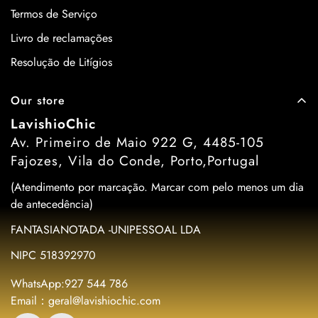
Termos de Serviço
Livro de reclamações
Resolução de Litígios
Our store
LavishioChic
Av. Primeiro de Maio 922 G, 4485-105
Fajozes, Vila do Conde, Porto,Portugal
(Atendimento por marcação. Marcar com pelo menos um dia
de antecedência)
FANTASIANOTADA -UNIPESSOAL LDA
NIPC 518392970
WhatsApp:927 544 786
Email：geral@lavishiochic.com