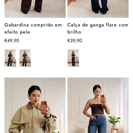
Gabardina comprido em
Calça de ganga flare com
efeito pele
brilho
Preço
€49,90
Preço
€39,90
regular
regular