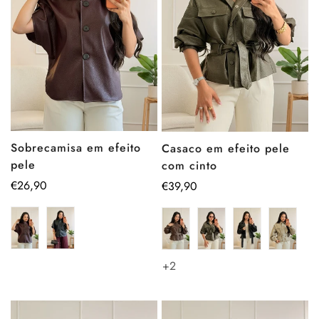
Sobrecamisa em efeito
Casaco em efeito pele
pele
com cinto
Preço
€26,90
Preço
€39,90
regular
regular
+2