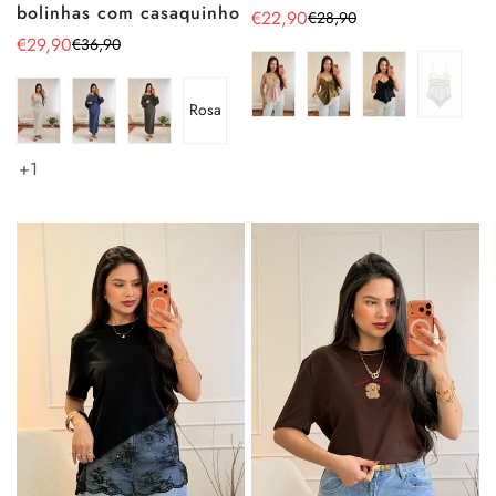
bolinhas com casaquinho
€22,90
€28,90
Preço
Preço
€29,90
€36,90
Preço
Preço
de
regular
de
regular
venda
venda
Rosa
+1