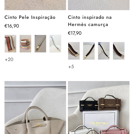
Cinto Pele Inspiração
Cinto inspirado na
Hermès camurça
Preço
€16,90
regular
Preço
€17,90
regular
+20
+5