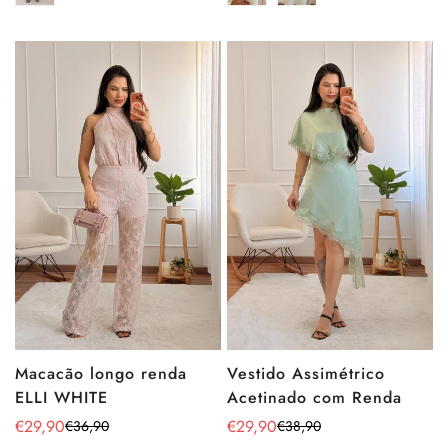
Macacão longo renda
Vestido Assimétrico
ELLI WHITE
Acetinado com Renda
€29,90
€29,90
€36,90
€38,90
Preço
Preço
Preço
Preço