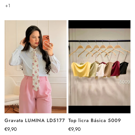
+1
Gravata LUMINA LD5177
Top licra Básica 5009
Preço
€9,90
Preço
€9,90