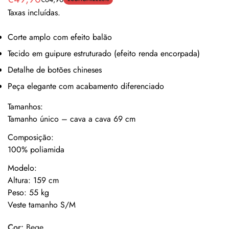
Preço
Preço
Taxas incluídas.
de
regular
venda
Corte amplo com efeito balão
Tecido em guipure estruturado (efeito renda encorpada)
Detalhe de botões chineses
Peça elegante com acabamento diferenciado
Tamanhos:
Tamanho único – cava a cava 69 cm
Composição:
100% poliamida
Modelo:
Altura: 159 cm
Peso: 55 kg
Veste tamanho S/M
Cor:
Bege