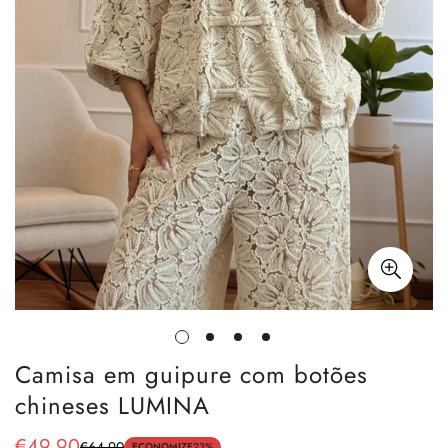
Camisa em guipure com botões
chineses LUMINA
€49,90
€64,90
ECONOMIZE
23%