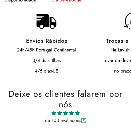
Envios Rápidos
Trocas e
24h/48h Portugal Continental
Na Lavish
3/4 dias- Ilhas
trovar ou devo
4/5 dias-UE
no prazo
Deixe os clientes falarem por
nós
de 103 avaliações