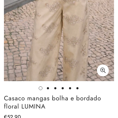
Casaco mangas bolha e bordado
floral LUMINA
€52,90
Preço