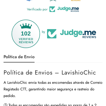
Verificado por
102
by
Política de Envio
Política de Envios – LavishioChic
A
LavishioChic
envia todas as encomendas através de
Correio
Registado CTT
, garantindo maior segurança e rastreio do
pedido.
🕒
Todas as encomendas são expedidas no prazo de 1 a 2