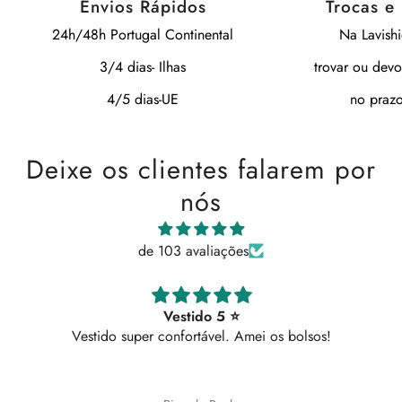
Envios Rápidos
Trocas e
24h/48h Portugal Continental
Na Lavish
3/4 dias- Ilhas
trovar ou devo
4/5 dias-UE
no prazo
Deixe os clientes falarem por
nós
de 103 avaliações
Vestido 5 ⭐
Vestido super confortável. Amei os bolsos!