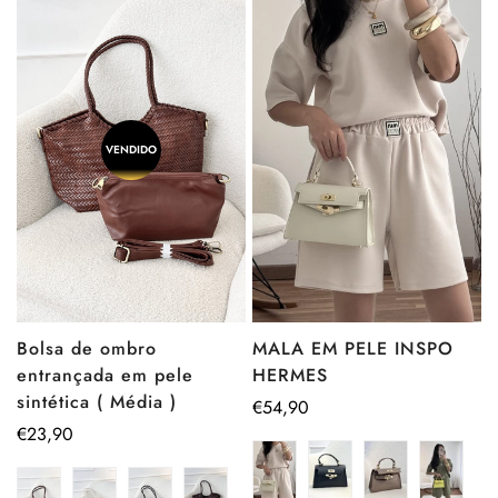
VENDIDO
Bolsa de ombro
MALA EM PELE INSPO
entrançada em pele
HERMES
sintética ( Média )
Preço
€54,90
Preço
€23,90
regular
regular