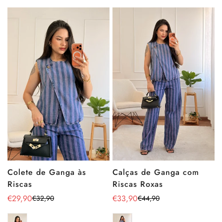
Calças de Ganga com
Colete de Ganga às
Riscas Roxas
Riscas
€33,90
€29,90
€44,90
€32,90
Preço
Preço
Preço
Preço
de
regular
de
regular