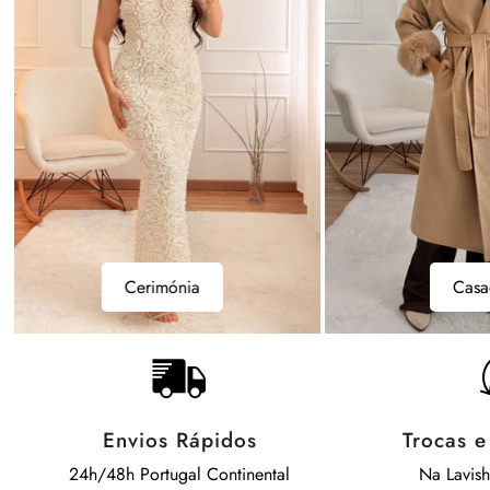
Casacos
Bodys
Casacos
B
Envios Rápidos
Trocas 
24h/48h Portugal Continental
Na Lavis