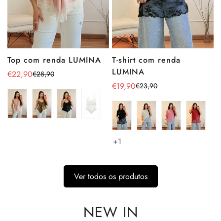
Top com renda LUMINA
T-shirt com renda
LUMINA
€22,90
€28,90
Preço
Preço
€19,90
€23,90
de
regular
Preço
Preço
venda
de
regular
venda
+1
Ver todos os produtos
NEW IN