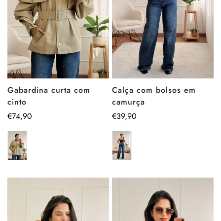
Calça com bolsos em
Gabardina curta com
camurça
cinto
Preço
€39,90
Preço
€74,90
regular
regular