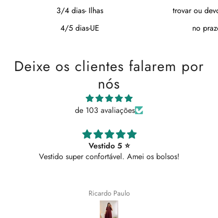
3/4 dias- Ilhas
trovar ou dev
4/5 dias-UE
no praz
Deixe os clientes falarem por
nós
de 103 avaliações
Vestido 5 ⭐
Vestido super confortável. Amei os bolsos!
Ricardo Paulo