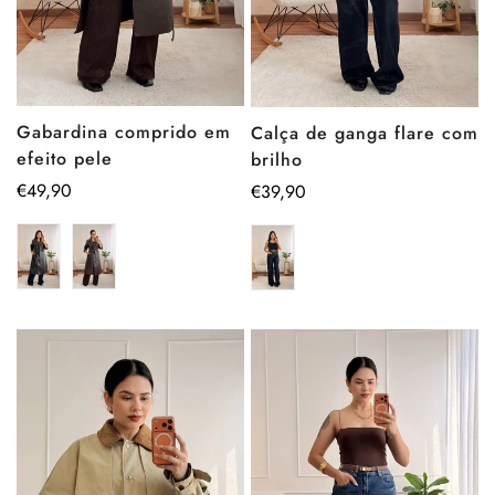
Gabardina comprido em
Calça de ganga flare com
efeito pele
brilho
Preço
€49,90
Preço
€39,90
regular
regular