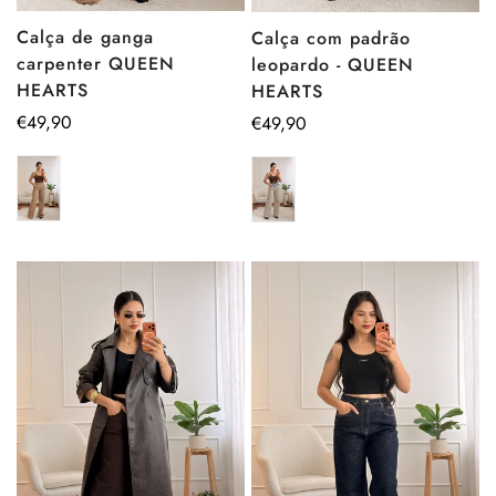
Calça de ganga
Calça com padrão
carpenter QUEEN
leopardo - QUEEN
HEARTS
HEARTS
Preço
€49,90
Preço
€49,90
regular
regular