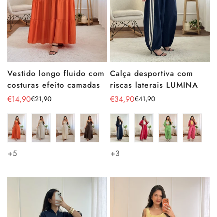
Vestido longo fluido com
Calça desportiva com
costuras efeito camadas
riscas laterais LUMINA
€14,90
€34,90
€21,90
€41,90
Preço
Preço
Preço
Preço
de
regular
de
regular
venda
venda
+5
+3