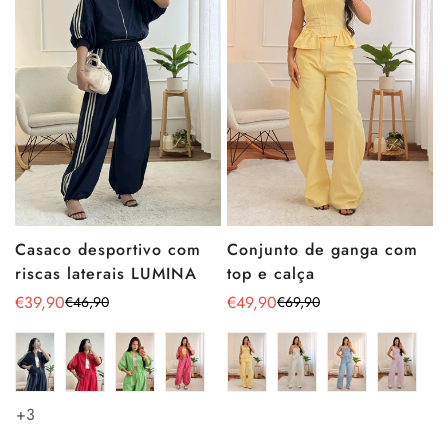
Conjunto de ganga com
Casaco desportivo com
top e calça
riscas laterais LUMINA
€49,90
€39,90
€69,90
€46,90
Preço
Preço
Preço
Preço
de
regular
de
regular
venda
venda
+3