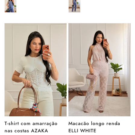
venda
venda
T-shirt com amarração
Macacão longo renda
nas costas AZAKA
ELLI WHITE