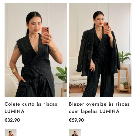
Blazer oversize às riscas
Colete curto às riscas
com lapelas LUMINA
LUMINA
Preço
€59,90
Preço
€32,90
regular
regular