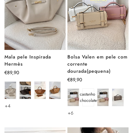
Mala pele Inspirada
Bolsa Valen em pele com
Hermès
corrente
dourada(pequena)
Preço
€89,90
regular
Preço
€89,90
regular
castanho
chocolate
+4
+6