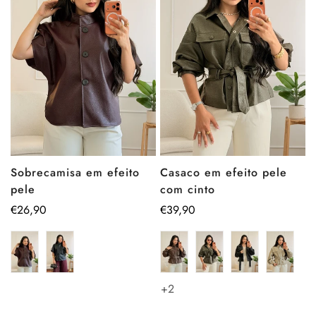
Sobrecamisa em efeito
Casaco em efeito pele
pele
com cinto
Preço
€26,90
Preço
€39,90
regular
regular
+2