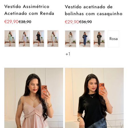
Vestido Assimétrico
Vestido acetinado de
Acetinado com Renda
bolinhas com casaquinho
€29,90
€29,90
€38,90
€36,90
Preço
Preço
Preço
Preço
de
regular
de
regular
venda
venda
Rosa
+1