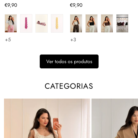
Preço
€9,90
Preço
€9,90
regular
regular
+5
+3
Ver todos os produtos
CATEGORIAS