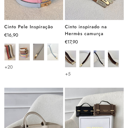
Cinto Pele Inspiração
Cinto inspirado na
Hermès camurça
Preço
€16,90
regular
Preço
€17,90
regular
+20
+5