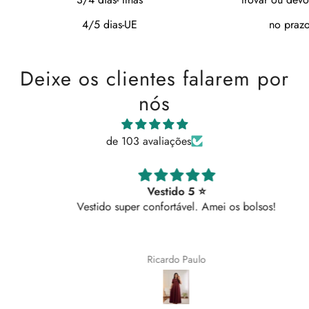
4/5 dias-UE
no prazo
Deixe os clientes falarem por
nós
de 103 avaliações
Vestido 5 ⭐
Vestido super confortável. Amei os bolsos!
Ricardo Paulo