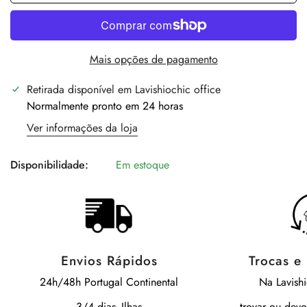
Mais opções de pagamento
Retirada disponível em
Lavishiochic office
Normalmente pronto em 24 horas
Ver informações da loja
Disponibilidade:
Em estoque
Envios Rápidos
Trocas e
24h/48h Portugal Continental
Na Lavish
3/4 dias- Ilhas
trovar ou devo