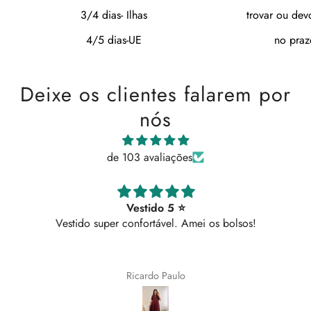
3/4 dias- Ilhas
trovar ou dev
4/5 dias-UE
no praz
Deixe os clientes falarem por
nós
de 103 avaliações
Vestido 5 ⭐
Vestido super confortável. Amei os bolsos!
Ricardo Paulo