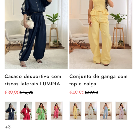
Conjunto de ganga com
Casaco desportivo com
top e calça
riscas laterais LUMINA
€49,90
€39,90
€69,90
€46,90
Preço
Preço
Preço
Preço
de
regular
de
regular
venda
venda
+3