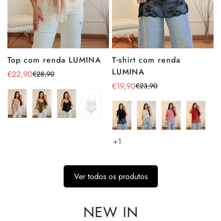
Top com renda LUMINA
T-shirt com renda
LUMINA
€22,90
€28,90
Preço
Preço
€19,90
€23,90
de
regular
Preço
Preço
venda
de
regular
venda
+1
Ver todos os produtos
NEW IN