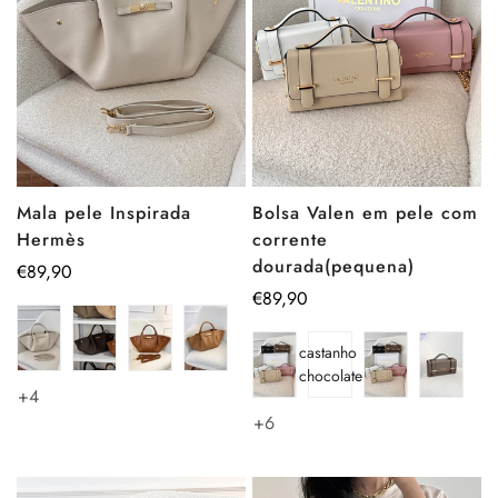
Mala pele Inspirada
Bolsa Valen em pele com
Hermès
corrente
dourada(pequena)
Preço
€89,90
regular
Preço
€89,90
regular
castanho
chocolate
+4
+6