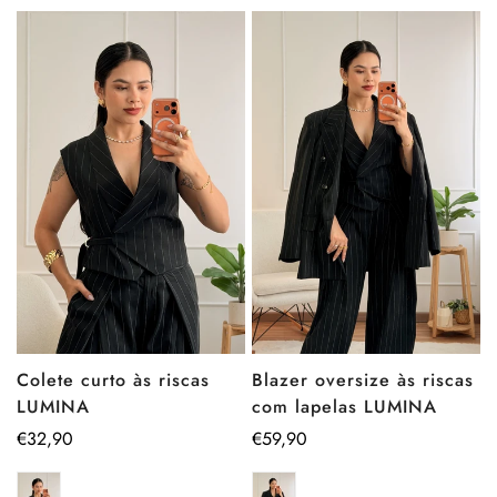
Blazer oversize às riscas
Colete curto às riscas
com lapelas LUMINA
LUMINA
Preço
€59,90
Preço
€32,90
regular
regular