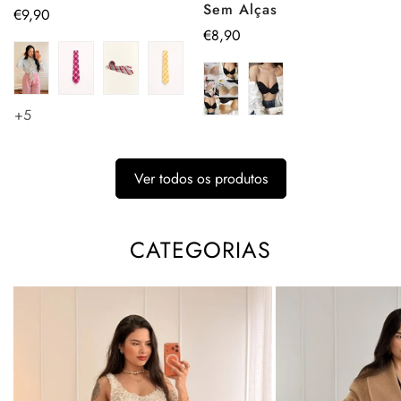
Sem Alças
Preço
€9,90
Preço
€8,90
regular
regular
+5
Ver todos os produtos
CATEGORIAS