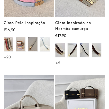
Cinto Pele Inspiração
Cinto inspirado na
Hermès camurça
Preço
€16,90
regular
Preço
€17,90
regular
+20
+5