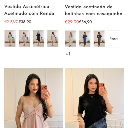
Vestido Assimétrico
Vestido acetinado de
Acetinado com Renda
bolinhas com casaquinho
€29,90
€29,90
€38,90
€36,90
Preço
Preço
Preço
Preço
de
regular
de
regular
venda
venda
Rosa
+1