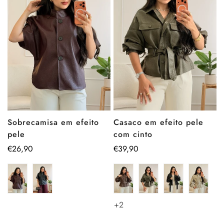
Sobrecamisa em efeito
Casaco em efeito pele
pele
com cinto
Preço
€26,90
Preço
€39,90
regular
regular
+2