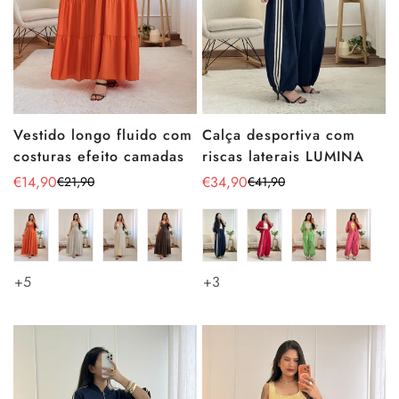
Vestido longo fluido com
Calça desportiva com
costuras efeito camadas
riscas laterais LUMINA
€14,90
€34,90
€21,90
€41,90
Preço
Preço
Preço
Preço
de
regular
de
regular
venda
venda
+5
+3