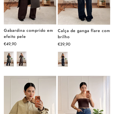
Gabardina comprido em
Calça de ganga flare com
efeito pele
brilho
Preço
€49,90
Preço
€39,90
regular
regular