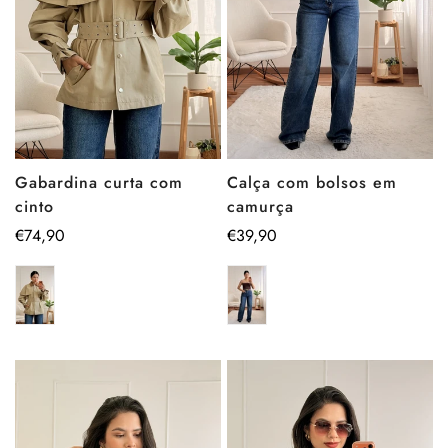
Calça com bolsos em
Gabardina curta com
camurça
cinto
Preço
€39,90
Preço
€74,90
regular
regular