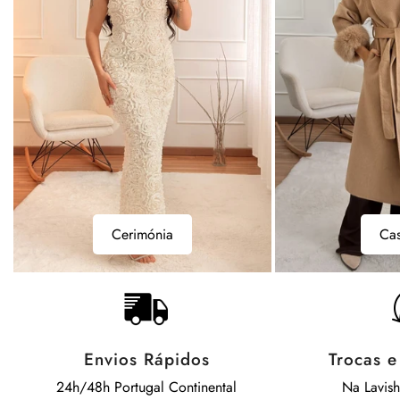
Casacos
Bodys
Casacos
B
Envios Rápidos
Trocas 
24h/48h Portugal Continental
Na Lavis