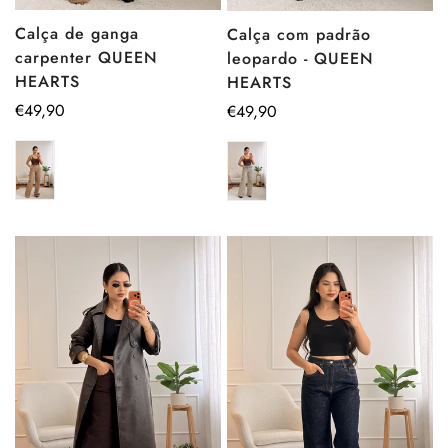
Calça de ganga
Calça com padrão
carpenter QUEEN
leopardo - QUEEN
HEARTS
HEARTS
Preço
€49,90
Preço
€49,90
regular
regular