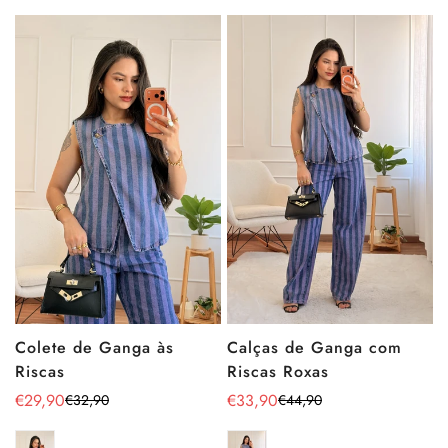
Calças de Ganga com
Colete de Ganga às
Riscas Roxas
Riscas
€33,90
€29,90
€44,90
€32,90
Preço
Preço
Preço
Preço
de
regular
de
regular