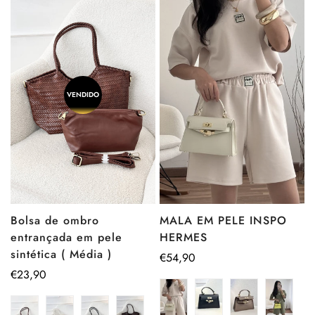
VENDIDO
Bolsa de ombro
MALA EM PELE INSPO
entrançada em pele
HERMES
sintética ( Média )
Preço
€54,90
Preço
€23,90
regular
regular