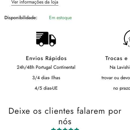
Ver informações da loja
Disponibilidade:
Em estoque
Envios Rápidos
Trocas e
24h/48h Portugal Continental
Na Lavish
3/4 dias- Ilhas
trovar ou devo
4/5 dias-UE
no prazo
Deixe os clientes falarem por
nós